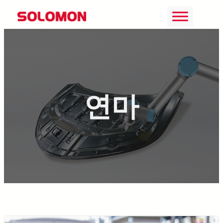
콘
텐
츠
로
바
연마
로
가
기