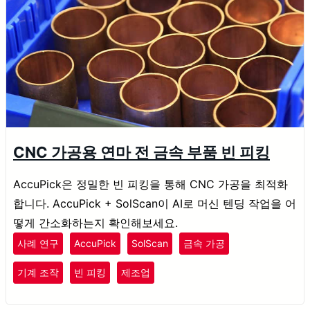
CNC 가공용 연마 전 금속 부품 빈 피킹
AccuPick은 정밀한 빈 피킹을 통해 CNC 가공을 최적화
합니다. AccuPick + SolScan이 AI로 머신 텐딩 작업을 어
떻게 간소화하는지 확인해보세요.
사례 연구
AccuPick
SolScan
금속 가공
기계 조작
빈 피킹
제조업