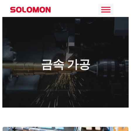
콘
텐
츠
로
바
로
금속 가공
가
기