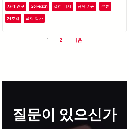
사례 연구
SolVision
결함 감지
금속 가공
분류
제조업
품질 검사
글
1
2
다음
페
이
지
매
김
질문이 있으신가