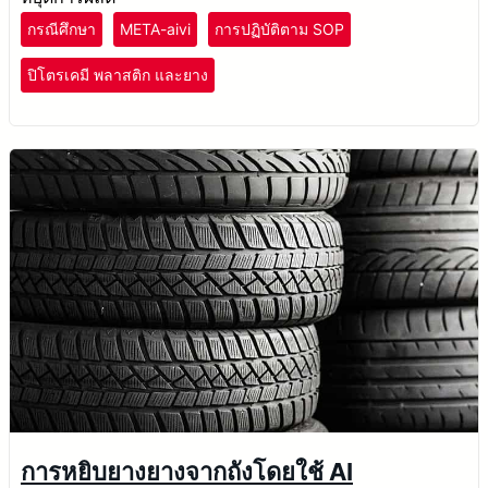
กรณีศึกษา
META-aivi
การปฏิบัติตาม SOP
ปิโตรเคมี พลาสติก และยาง
การหยิบยางยางจากถังโดยใช้ AI