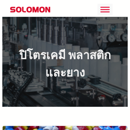
ข้าม
ไป
ยัง
เนื้อหา
ปิโตรเคมี พลาสติก
และยาง