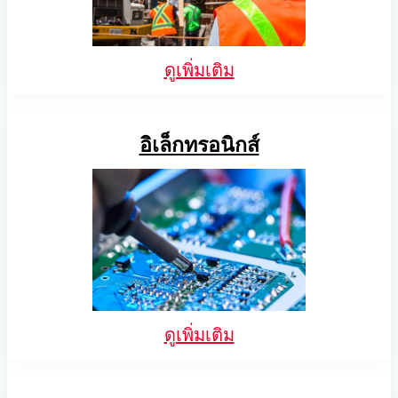
การจัดการสินค้าคงคลังด้วย AR + AI
ค้นพบวิธีที่โซลูชันการหยิบชิ้นงานจากถังอัตโนมัติของ
เรา AccuPick สามารถตรวจจับ, หยิบ, และวางวัตถุ
การซีลแผงตัวถังรถยนต์ด้วยหุ่นยนต์นำทาง
META-aivi ช่วยเพิ่มประสิทธิภาพด้านโลจิสติกส์ด้วย
โปร่งใสได้อย่างรวดเร็ว, แม่นยำ, และมีประสิทธิภาพ
ดูเพิ่มเติม
การจัดการสินค้าคงคลังอัจฉริยะ AR + AI ช่วยเพิ่มความ
ด้วยภาพ + AI
แม่นยำในการนับ ลดข้อผิดพลาดของมนุษย์ และ
Solmotion
ปรับปรุงกระบวนการทำงานให้มีประสิทธิภาพยิ่งขึ้น
ผสาน AI และหุ่นยนต์นำทางด้วยภาพเพื่อ
การซีลแผงตัวถังรถยนต์อย่างแม่นยำ ยกระดับคุณภาพ
อิเล็กทรอนิกส์
และประสิทธิภาพในการผลิตยานยนต์
ดูเพิ่มเติม