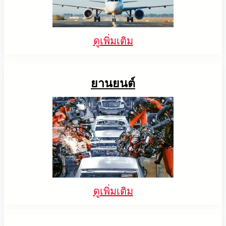
ดูเพิ่มเติม
ยานยนต์
การบรรจุสินค้าด้วย AI อัตโนมัติ
การตรวจสอบการประกอบ PCB ด้วย AI
การเจียรโลหะด้วยหุ่นยนต์นำทางด้วยภาพ
ค้นพบว่า AccuPick ของ Solomon ได้เพิ่ม
ประสิทธิภาพการบรรจุอัตโนมัติด้วย AI เพื่อประกอบ
+ AI
META-aivi ปรับกระบวนการประกอบและการตรวจ
300,000 NDP packs โดยเพิ่มประสิทธิภาพและลด
สอบ PCB สำหรับผู้ผลิต IPC ชั้นนำ เพิ่มความแม่นยำ
ทำให้การเจียรแม่นยำเป็นแบบอัตโนมัติด้วยเทคโนโลยี
แรงงานลงถึง 50%
และประสิทธิภาพด้วยการยืนยัน AR + AI
Solmotion
จับคู่วัตถุแบบ 3 มิติของ
ยกระดับคุณภาพ
ลดของเสีย และเพิ่มประสิทธิภาพในการผลิตชิ้นส่วน
โลหะ
ดูเพิ่มเติม