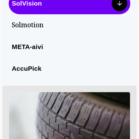
SolVision
Solmotion
META-aivi
AccuPick