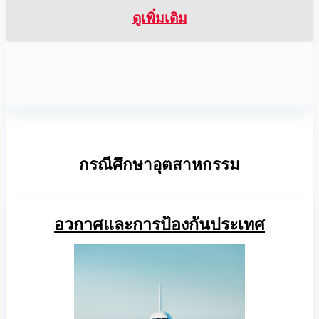
ดูเพิ่มเติม
กรณีศึกษาอุตสาหกรรม
การตัดขอบแผ่นรางด้วยหุ่นยนต์นำทางด้วย
การตรวจสอบการตั้งค่าระบบจัดเก็บ
การหยิบยางยางจากถังโดยใช้ AI
ภาพ + AI
พลังงานโดยใช้ AR + AI
AccuPick AI ปรับปรุงการหยิบชิ้นส่วนยางใน
อวกาศและการป้องกันประเทศ
กระบวนการผลิตยางรถยนต์ด้วยการทำงานร่วมกันอย่าง
Solmotion
META-aivi เปลี่ยนแปลงการตั้งค่าและการตรวจสอบ
หุ่นยนต์นำทางด้วยภาพช่วยให้การตัดขอบ
ราบรื่นและระบบป้องกันการชนกันภายในกล่อง เพื่อยก
ระบบจัดเก็บพลังงาน ด้วยการเพิ่มประสิทธิภาพความ
แผ่นรางด้วย AI เป็นไปอย่างอัตโนมัติ เพิ่มประสิทธิภาพ
ระดับการจัดการวัสดุ
แม่นยำและประสิทธิภาพ โดยการยืนยัน SOP แบบเรียล
และการจัดหาในอุตสาหกรรมการผลิตระบบราง
ไทม์ด้วยเทคโนโลยี AR + AI.