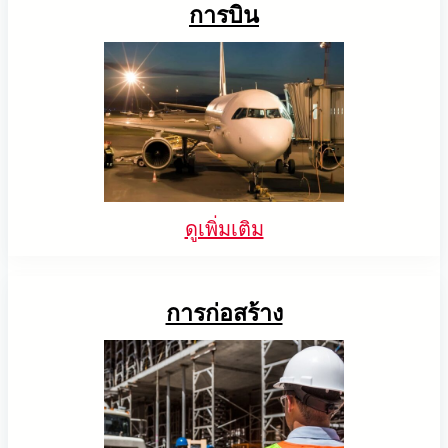
การบิน
การแยกพาเลทผสมอัตโนมัติด้วย AI
การตรวจสอบชิ้นส่วนพลาสติกเพื่อการ
AccuPick ทำให้กระบวนการแยกพาเลทผสมอัตโนมัติ
รีไซเคิลด้วย AI
ของผู้ผลิตเครื่องใช้ไฟฟ้าชั้นนำเป็นไปอย่างราบรื่นด้วย
การประกอบรถยนต์ด้วยหุ่นยนต์นำทางด้วย
ความเร็วและความแม่นยำของเทคโนโลยีวิชัน AI ของ
ภาพ + AI
สำรวจว่า META-aivi ใช้ AI ในการเพิ่มประสิทธิภาพ
เรา
การจัดการขยะ ลดข้อผิดพลาดและหลีกเลี่ยงการปน
Solmotion
AI เพิ่มประสิทธิภาพการประกอบรถยนต์
เปื้อน พร้อมทั้งเพิ่มประสิทธิภาพในการรีไซเคิลชิ้นส่วน
ด้วยการตรวจจับชิ้นส่วนรถที่วางแบบสุ่มได้อย่างแม่นยำ
พลาสติกอย่างไร
ดูเพิ่มเติม
ไม่ว่าจะอยู่ในทิศทางใด โดยใช้หุ่นยนต์นำทางด้วยภาพ
การก่อสร้าง
การหยิบชิ้นงานจากถังด้วย AI สำหรับวัตถุ
โปร่งใส