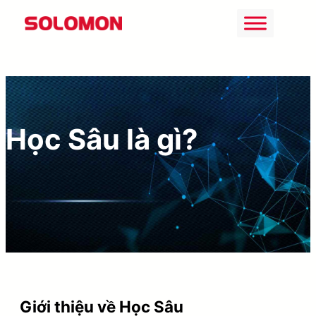
Chuyển
đến
phần
nội
dung
Học Sâu là gì?
Giới thiệu về Học Sâu