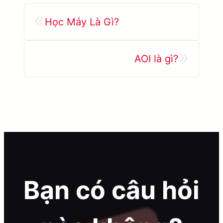
«
Học Máy Là Gì?
»
AOI là gì?
Bạn có câu hỏi