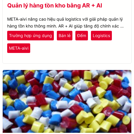
Quản lý hàng tồn kho bằng AR + AI
META-aivi nâng cao hiệu quả logistics với giải pháp quản lý
hàng tồn kho thông minh. AR + AI giúp tăng độ chính xác khi
kiểm đếm, giảm lỗi do con người và tối ưu hóa quy trình làm
Trường hợp ứng dụng
Bán lẻ
Đếm
Logistics
việc.
META-aivi