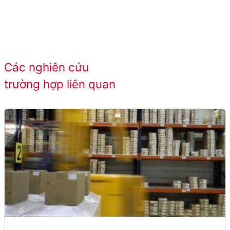
Tìm hiểu thêm META-aivi →
Xem tất cả các
Các nghiên cứu
trường hợp thành
trường hợp liên quan
công