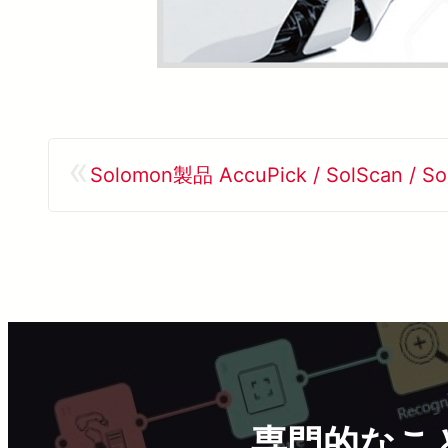
«
Solomon製品 AccuPick / SolScan / Sol
専門的なこ