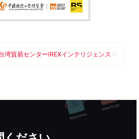
»
台湾貿易センターiREXインテリジェンス
問ください。