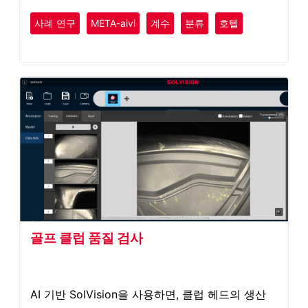
사례 연구
META-aivi
계수
분류
호텔
레크리에이션
엔터테인먼트
골프 클럽 품질 검사
AI 기반 SolVision을 사용하면, 클럽 헤드의 생산