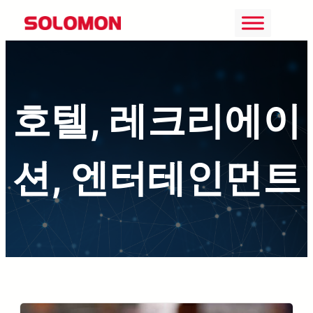
콘
텐
츠
로
호텔, 레크리에이
바
로
가
션, 엔터테인먼트
기