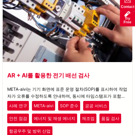
Contact
Try
Free
AR + AI를 활용한 전기 배선 검사
META-aivi는 기기 화면에 표준 운영 절차(SOP)를 표시하여 작업
자가 오류를 수정하도록 안내하며, 동시에 타임스탬프가 포함된
검사 결과를 출력합니다.
사례 연구
META-aivi
SOP 준수
공공 서비스
안전 점검
에너지 및 재생 에너지
제조업
품질 검사
항공우주 및 방위 산업