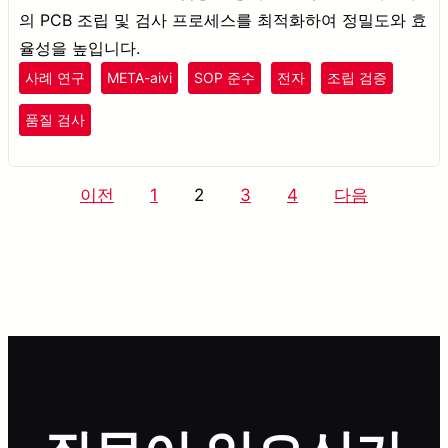
의 PCB 조립 및 검사 프로세스를 최적화하여 정밀도와 효
율성을 높입니다.
사례 연구
META-aivi
SOP 준수
전자
조립 검증
품질 검사
글
이전
1
2
3
4
다음
페
이
지
매
김