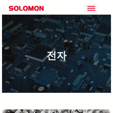
콘
텐
츠
로
바
로
전자
가
기