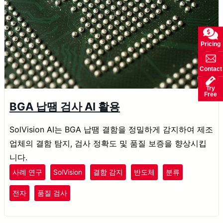
Pricing
Contact
Try
Free
BGA 납땜 검사 AI 활용
SolVision AI는 BGA 납땜 결함을 정밀하게 감지하여 제조
업체의 결함 탐지, 검사 정확도 및 품질 보증을 향상시킵
니다.
사례 연구
SolVision
결함 감지
반도체
분류
전자
품질 검사