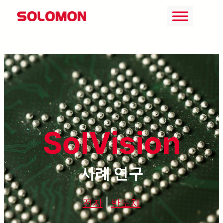
콘
텐
츠
로
바
로
가
기
SolVision
사례 연구
전자
|
반도체