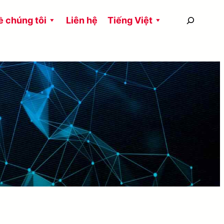
搜
ề chúng tôi
Liên hệ
Tiếng Việt
尋