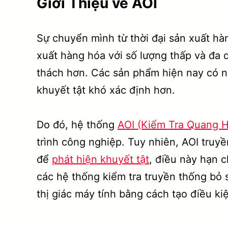
Giới Thiệu về AOI
Sự chuyển mình từ thời đại sản xuất hà
xuất hàng hóa với số lượng thấp và đa d
thách hơn. Các sản phẩm hiện nay có nh
khuyết tật khó xác định hơn.
Do đó, hệ thống
AOI (Kiểm Tra Quang 
trình công nghiệp. Tuy nhiên, AOI truy
để
phát hiện khuyết tật
, điều này hạn 
các hệ thống kiểm tra truyền thống bỏ 
thị giác máy tính bằng cách tạo điều ki