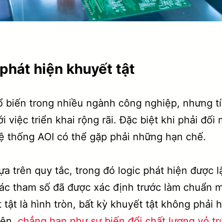
phát hiện khuyết tật
 biến trong nhiều ngành công nghiệp, nhưng tí
 việc triển khai rộng rãi. Đặc biệt khi phải đố
hệ thống AOI có thể gặp phải những hạn chế.
 trên quy tắc, trong đó logic phát hiện được lậ
các tham số đã được xác định trước làm chuẩn m
 tật là hình tròn, bất kỳ khuyết tật không phải 
iên,
chẳng hạn như sự biến đổi chất lượng vỏ t