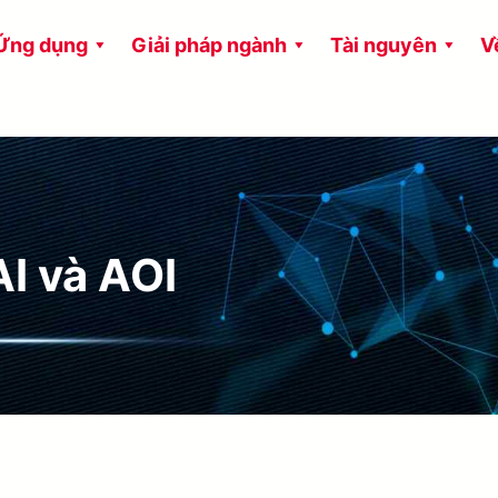
Ứng dụng
Giải pháp ngành
Tài nguyên
V
AI và AOI