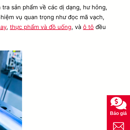
tra sản phẩm về các dị dạng, hư hỏng,
c nhiệm vụ quan trọng như đọc mã vạch,
may
,
thực phẩm và đồ uống
, và
ô tô
đều
Báo giá