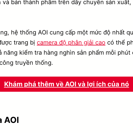
 và bán thành phẩm trên dây chuyền sản xuất, 
ng, hệ thống AOI cung cấp một mức độ nhất quá
được trang bị
camera độ phân giải cao
có thể ph
ả năng kiểm tra hàng nghìn sản phẩm mỗi phút 
 công truyền thống.
Khám phá thêm về AOI và lợi ích của nó
a AOI