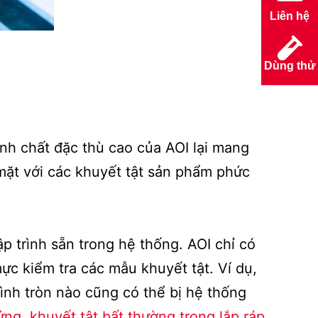
Liên hệ
Dùng thử
nh chất đặc thù cao của AOI lại mang
i mặt với các khuyết tật sản phẩm phức
p trình sẵn trong hệ thống. AOI chỉ có
ực kiểm tra các mẫu khuyết tật. Ví dụ,
hình tròn nào cũng có thể bị hệ thống
rứng
,
khuyết tật bất thường trong lắp ráp