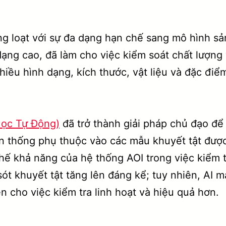
ng loạt với sự đa dạng hạn chế sang mô hình s
ạng cao, đã làm cho việc kiểm soát chất lượng 
iều hình dạng, kích thước, vật liệu và đặc đi
Học Tự Động)
đã trở thành giải pháp chủ đạo để 
ền thống phụ thuộc vào các mẫu khuyết tật được
chế khả năng của hệ thống AOI trong việc kiểm 
sót khuyết tật tăng lên đáng kể; tuy nhiên, AI
ện cho việc kiểm tra linh hoạt và hiệu quả hơn.