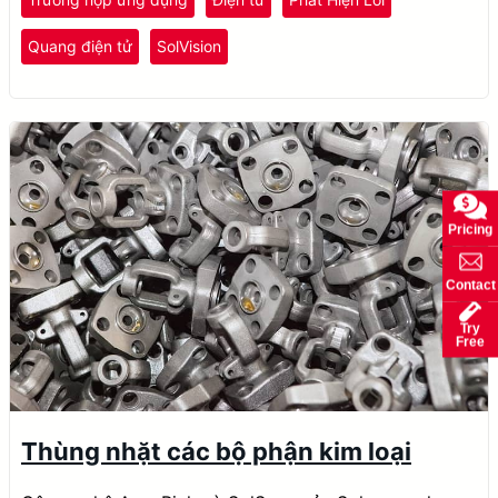
Quang điện tử
SolVision
Pricing
Contact
Try
Free
Thùng nhặt các bộ phận kim loại