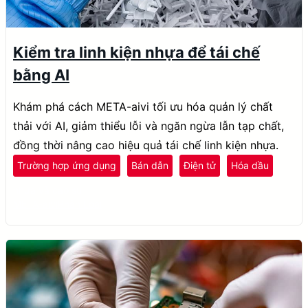
Kiểm tra linh kiện nhựa để tái chế
bằng AI
Khám phá cách META-aivi tối ưu hóa quản lý chất
thải với AI, giảm thiểu lỗi và ngăn ngừa lẫn tạp chất,
đồng thời nâng cao hiệu quả tái chế linh kiện nhựa.
Trường hợp ứng dụng
Bán dẫn
Điện tử
Hóa dầu
nhựa và cao su
META-aivi
Phân Loại