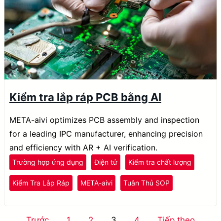
Kiểm tra lắp ráp PCB bằng AI
META-aivi optimizes PCB assembly and inspection
for a leading IPC manufacturer, enhancing precision
and efficiency with AR + AI verification.
Trường hợp ứng dụng
Điện tử
Kiểm tra chất lượng
Kiểm Tra Lắp Ráp
META-aivi
Tuân Thủ SOP
Phân
Trước
1
2
3
4
Tiếp theo