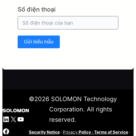
Số điện thoại
Gửi biểu mẫu
©
2026
SOLOMON Technology
Corporation. All rights
LinkedIn
X
Youtube
reserved.
Facebook
Security Notice
·
Privacy
Policy
·
Terms of Service
·