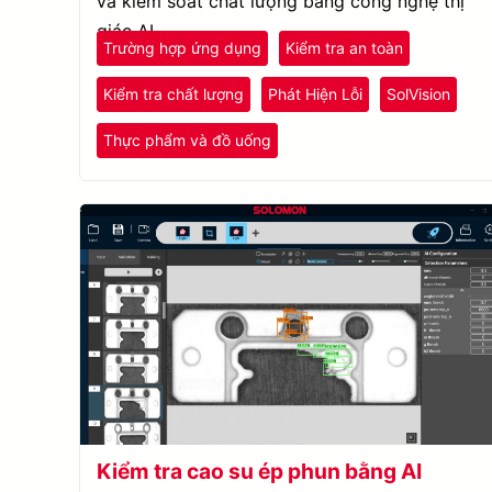
và kiểm soát chất lượng bằng công nghệ thị
giác AI.
Trường hợp ứng dụng
Kiểm tra an toàn
Kiểm tra chất lượng
Phát Hiện Lỗi
SolVision
Thực phẩm và đồ uống
Kiểm tra cao su ép phun bằng AI