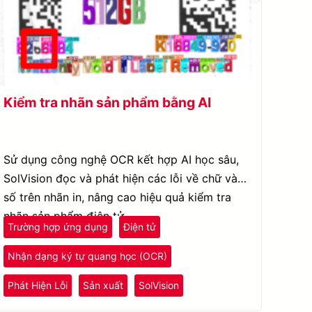
Kiểm tra nhãn sản phẩm bằng AI
Sử dụng công nghệ OCR kết hợp AI học sâu,
SolVision đọc và phát hiện các lỗi về chữ và
số trên nhãn in, nâng cao hiệu quả kiểm tra
nhãn sản phẩm điện tử.
Trường hợp ứng dụng
Điện tử
Nhận dạng ký tự quang học (OCR)
Phát Hiện Lỗi
Sản xuất
SolVision