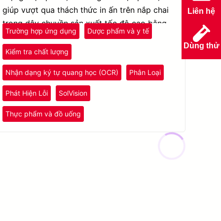
giúp vượt qua thách thức in ấn trên nắp chai
Liên hệ
trong dây chuyền sản xuất tốc độ cao bằng
Trường hợp ứng dụng
Dược phẩm và y tế
AI.
Dùng thử
Kiểm tra chất lượng
Nhận dạng ký tự quang học (OCR)
Phân Loại
Phát Hiện Lỗi
SolVision
Thực phẩm và đồ uống