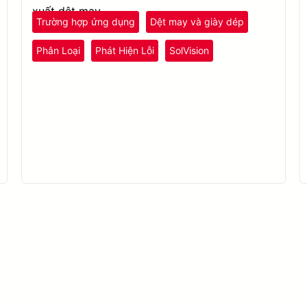
xuất dệt may.
Trường hợp ứng dụng
Dệt may và giày dép
Phân Loại
Phát Hiện Lỗi
SolVision