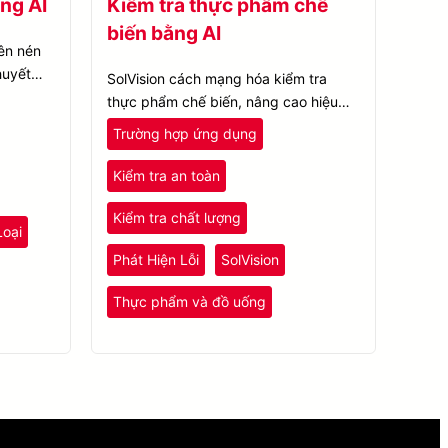
ng AI
Kiểm tra thực phẩm chế
biến bằng AI
iên nén
huyết
SolVision cách mạng hóa kiểm tra
uả và độ
thực phẩm chế biến, nâng cao hiệu
c phẩm.
suất sản xuất, vệ sinh và kiểm soát
Trường hợp ứng dụng
chất lượng bằng công nghệ thị giác
AI.
Kiểm tra an toàn
Kiểm tra chất lượng
Loại
Phát Hiện Lỗi
SolVision
Thực phẩm và đồ uống