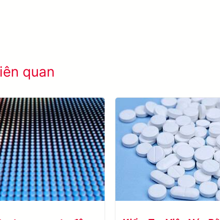
Tìm hiểu thêm SolVision →
iên quan