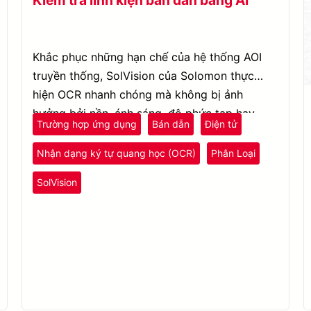
Khắc phục những hạn chế của hệ thống AOI
truyền thống, SolVision của Solomon thực
hiện OCR nhanh chóng mà không bị ảnh
hưởng bởi nền, ánh sáng, độ phức tạp hay
Trường hợp ứng dụng
Bán dẫn
Điện tử
hình dạng số seri.
Nhận dạng ký tự quang học (OCR)
Phân Loại
SolVision