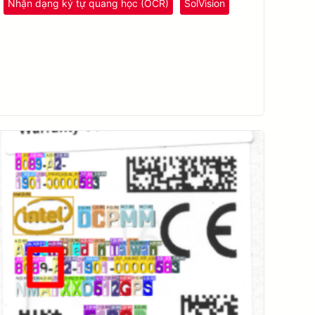
Nhận dạng ký tự quang học (OCR)
SolVision