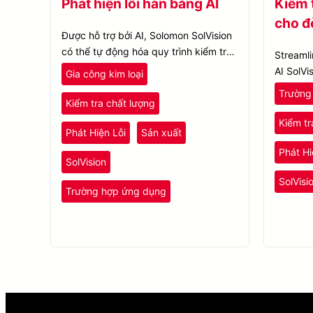
Phát hiện lỗi hàn bằng AI
Kiểm 
cho đ
Được hỗ trợ bởi AI, Solomon SolVision
có thể tự động hóa quy trình kiểm tra
Streamli
hàn bằng cách học các hình dạng và
AI SolVi
Gia công kim loại
đặc điểm khác nhau của mối hàn từ
Segment
Trường
các hình ảnh mẫu.
Kiểm tra chất lượng
identify
through
Kiểm tr
Phát Hiện Lỗi
Sản xuất
Phát Hi
SolVision
SolVisi
Trường hợp ứng dụng