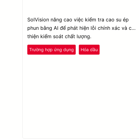
SolVision nâng cao việc kiểm tra cao su ép
phun bằng AI để phát hiện lỗi chính xác và cải
thiện kiểm soát chất lượng.
nhựa và cao su
Trường hợp ứng dụng
Hóa dầu
Kiểm tra chất lượng
Phát Hiện Lỗi
SolVision