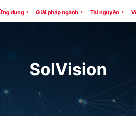
Ứng dụng
Giải pháp ngành
Tài nguyên
V
SolVision