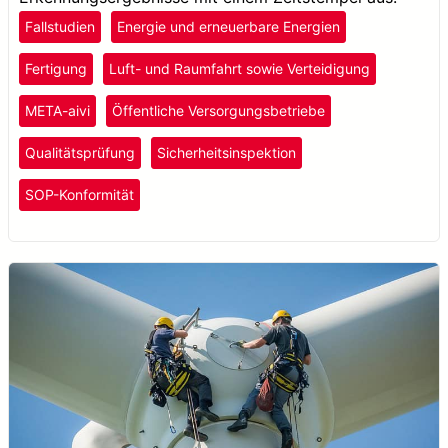
Fallstudien
Energie und erneuerbare Energien
Fertigung
Luft- und Raumfahrt sowie Verteidigung
META-aivi
Öffentliche Versorgungsbetriebe
Qualitätsprüfung
Sicherheitsinspektion
SOP-Konformität