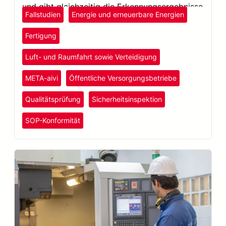
und gibt gleichzeitig die Erkennungsergebnisse
Fallstudien
Energie und erneuerbare Energien
mit einem Zeitstempel aus.
Fertigung
Luft- und Raumfahrt sowie Verteidigung
META-aivi
Öffentliche Versorgungsbetriebe
Qualitätsprüfung
Sicherheitsinspektion
SOP-Konformität