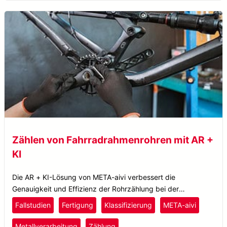
Zählen von Fahrradrahmenrohren mit AR +
KI
Die AR + KI-Lösung von META-aivi verbessert die
Genauigkeit und Effizienz der Rohrzählung bei der
Fahrradrahmenproduktion, reduziert Fehler und steigert die
Fallstudien
Fertigung
Klassifizierung
META-aivi
Produktivität.
Metallverarbeitung
Zählung