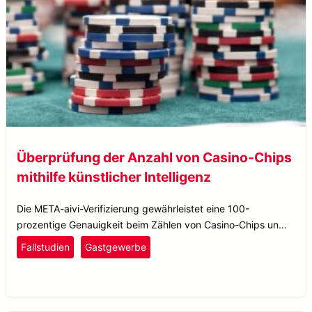
Überprüfung der Anzahl von Casino-Chips
mithilfe künstlicher Intelligenz
Die META-aivi-Verifizierung gewährleistet eine 100-
prozentige Genauigkeit beim Zählen von Casino-Chips und
verbessert so die Sicherheit und Effizienz bei der
Freizeit und Unterhaltung
Fallstudien
Gastgewerbe
Auszahlung in einem der größten Casinos Asiens.
Klassifizierung
META-aivi
Zählung