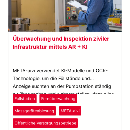
Überwachung und Inspektion ziviler
Infrastruktur mittels AR + KI
META-aivi verwendet KI-Modelle und OCR-
Technologie, um die Füllstände und
Anzeigeleuchten an der Pumpstation ständig
zu überwachen und sicherzustellen, dass alles
Fallstudien
Fernüberwachung
ordnungsgemäß und innerhalb sicherer
Bereiche funktioniert.
Messgeräteablesung
META-aivi
Öffentliche Versorgungsbetriebe