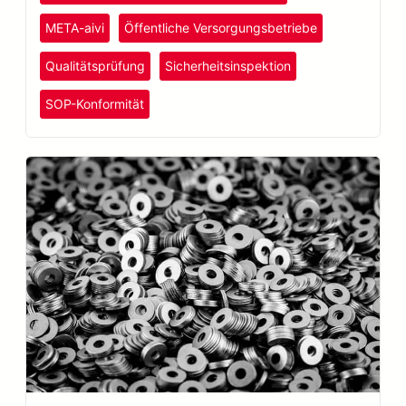
META-aivi
Öffentliche Versorgungsbetriebe
Qualitätsprüfung
Sicherheitsinspektion
SOP-Konformität