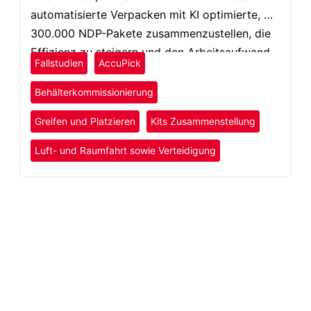
automatisierte Verpacken mit KI optimierte, um
300.000 NDP-Pakete zusammenzustellen, die
Effizienz zu steigern und den Arbeitsaufwand
Fallstudien
AccuPick
um 50 % zu reduzieren.
Behälterkommissionierung
Greifen und Platzieren
Kits Zusammenstellung
Luft- und Raumfahrt sowie Verteidigung
Mehr erfahren META-aivi →