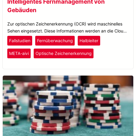
Intelligentes Fernmanagement von
Gebäuden
Zur optischen Zeichenerkennung (OCR) wird maschinelles
Sehen eingesetzt. Diese Informationen werden an die Cloud
gesendet, um einen Inspektionsbericht zu erstellen, sodass
Fallstudien
Fernüberwachung
Halbleiter
Anlagenbetreiber die Anlageninspektion problemlos über
mobile Geräte überwachen können.
META-aivi
Optische Zeichenerkennung