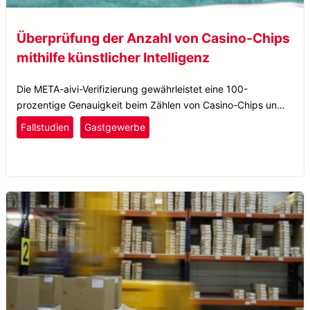
Überprüfung der Anzahl von Casino-Chips
mithilfe künstlicher Intelligenz
Die META-aivi-Verifizierung gewährleistet eine 100-
prozentige Genauigkeit beim Zählen von Casino-Chips und
verbessert so die Sicherheit und Effizienz bei der
Freizeit und Unterhaltung
Fallstudien
Gastgewerbe
Auszahlung in einem der größten Casinos Asiens.
Klassifizierung
META-aivi
Zählung