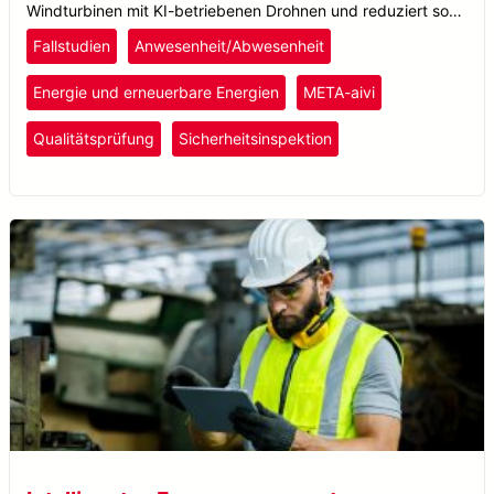
Windturbinen mit KI-betriebenen Drohnen und reduziert so
menschliche Fehler bei der Wartung von Windparks an Land
Fallstudien
Anwesenheit/Abwesenheit
und auf See.
Energie und erneuerbare Energien
META-aivi
Qualitätsprüfung
Sicherheitsinspektion