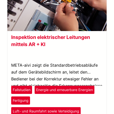
Inspektion elektrischer Leitungen
mittels AR + KI
META-aivi zeigt die Standardbetriebsabläufe
auf dem Gerätebildschirm an, leitet den
Bediener bei der Korrektur etwaiger Fehler an
und gibt gleichzeitig die Erkennungsergebnisse
Fallstudien
Energie und erneuerbare Energien
mit einem Zeitstempel aus.
Fertigung
Luft- und Raumfahrt sowie Verteidigung