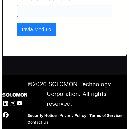
Invia Modulo
©
2026
SOLOMON Technology
Corporation. All rights
LinkedIn
X
YouTube
reserved.
Facebook
Security Notice
·
Privacy
Policy
·
Terms of Service
·
C
ontact Us