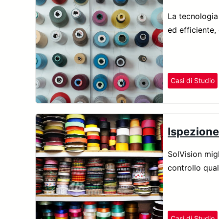
La tecnologia 
ed efficiente,
Casi di Studio
Ispezione 
SolVision migl
controllo qual
Casi di Studio