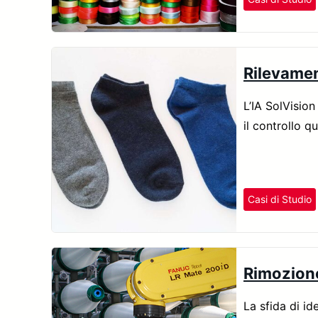
Rilevament
L’IA SolVision
il controllo qu
Casi di Studio
Rimozione
La sfida di id