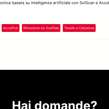
botica basata su intelligenza artificiale con SolScan e Accu
AccuPick
Rimozione da Scaffale
Tessile e Calzature
Hai domande?