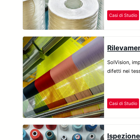
Casi di Studio
Rilevament
SolVision, imp
difetti nei te
Casi di Studio
Ispezione 