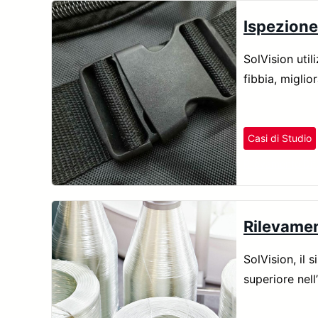
Ispezione 
SolVision utili
fibbia, miglio
Casi di Studio
Rilevamento Dife
Rilevament
SolVision, il 
superiore nell