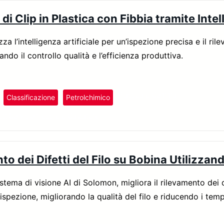
di Clip in Plastica con Fibbia tramite Intel
zza l’intelligenza artificiale per un’ispezione precisa e il ril
rando il controllo qualità e l’efficienza produttiva.
Plastica e Gomma
Classificazione
Petrolchimico
tti
SolVision
Tessile e Calzature
o dei Difetti del Filo su Bobina Utilizzando
sistema di visione AI di Solomon, migliora il rilevamento dei 
’ispezione, migliorando la qualità del filo e riducendo i temp