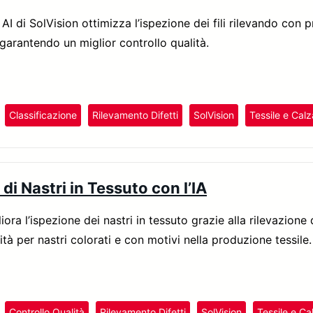
AI di SolVision ottimizza l’ispezione dei fili rilevando con p
 garantendo un miglior controllo qualità.
Classificazione
Rilevamento Difetti
SolVision
Tessile e Calz
di Nastri in Tessuto con l’IA
iora l’ispezione dei nastri in tessuto grazie alla rilevazione 
ità per nastri colorati e con motivi nella produzione tessile.
Controllo Qualità
Rilevamento Difetti
SolVision
Tessile e Ca