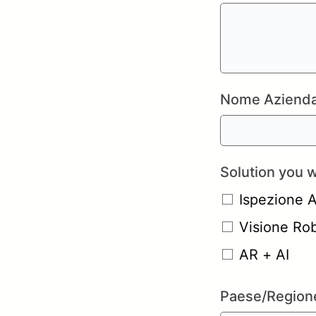
Nome Azienda
Solution you w
Ispezione A
Visione Ro
AR + AI
Paese/Region