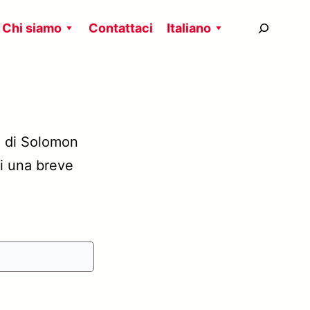
搜
Chi siamo
Contattaci
Italiano
尋
le di Solomon
ci una breve