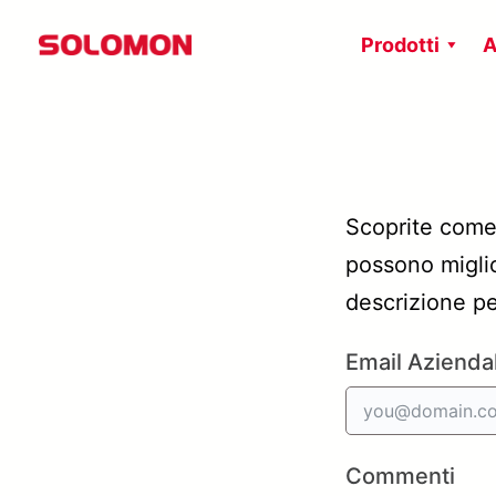
Vai
Prodotti
A
al
contenuto
Scoprite come l
possono miglio
descrizione pe
Email Azienda
Commenti