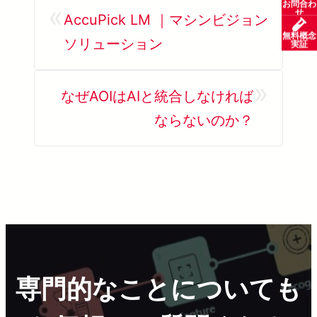
お問合わ
«
せ
AccuPick LM ｜マシンビジョン
無料概念
ソリューション
実証
»
なぜAOIはAIと統合しなければ
ならないのか？
専門的なことについても