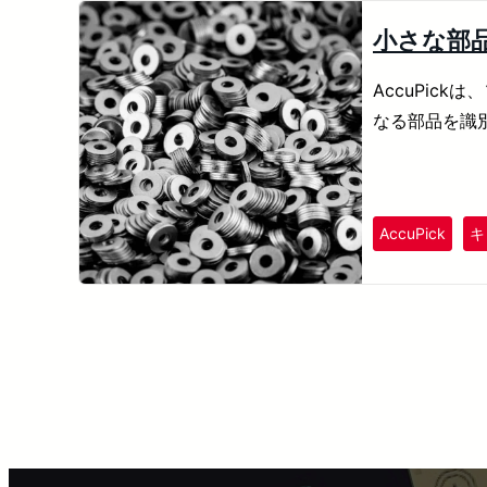
小さな部
AccuPic
なる部品を識
AccuPick
キ
Posts
pagination