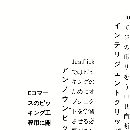
Ju
イ
で
ン
ジ
テ
の
リ
応
JustPick
ジ
リ
ア
ではピッ
ェ
を
ン
キングの
ン
う
ノ
ためにオ
ト-
Eコマー
ロ
ウ
ブジェク
グ
スのピッ
せ
ン-
トを学習
リ
キング工
自
ピ
ッ
させる必
程用に開
断
ッ