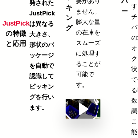
パ
要があり
発された
す
キ
ー
ません。
JustPick
チ
ン
膨大な量
JustPick
は異なる
パ
グ
の在庫を
の特徴
大きさ、
の
スムーズ
と応用
形状のパ
オ
に処理す
ッケージ
ク
ることが
を自動で
状
可能で
認識して
て
す。
ピッキン
る
グを行い
数
ます。
調
Play
こ
Video
能