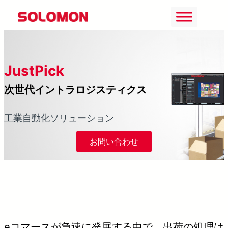
Skip
to
content
JustPick
次世代イントラロジスティクス
工業自動化ソリューション
お問い合わせ
eコマースが急速に発展する中で、出荷の処理は