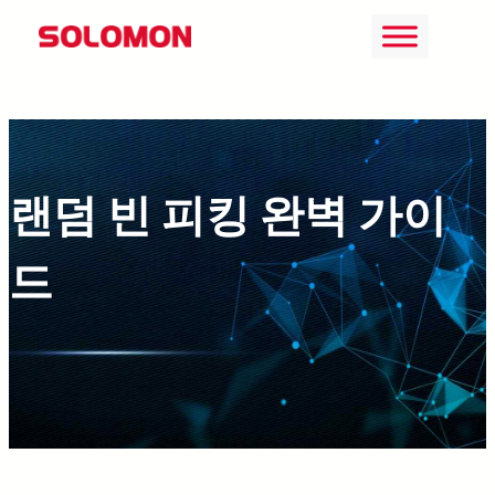
콘
텐
츠
로
바
랜덤 빈 피킹 완벽 가이
로
가
드
기