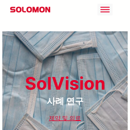
콘
텐
츠
로
바
로
가
기
SolVision
사례 연구
제약 및 의료