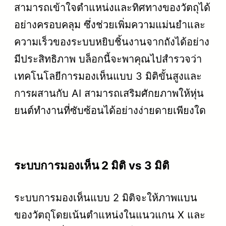
สามารถเข้าใจตำแหน่งและทิศทางของวัตถุได้
อย่างครอบคลุม ซึ่งช่วยเพิ่มความแม่นยำและ
ความเร็วของระบบหยิบชิ้นงานจากถังได้อย่าง
มีประสิทธิภาพ บล็อกนี้จะพาคุณไปสำรวจว่า
เทคโนโลยีการมองเห็นแบบ 3 มิติขั้นสูงและ
การผสานกับ AI สามารถเสริมศักยภาพให้หุ่น
ยนต์ทำงานที่ซับซ้อนได้อย่างง่ายดายเพียงใด
ระบบการมองเห็น 2 มิติ vs 3 มิติ
ระบบการมองเห็นแบบ 2 มิติจะให้ภาพแบน
ของวัตถุโดยเน้นตำแหน่งในแนวแกน X และ