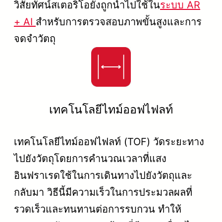
วิสัยทัศน์สเตอริโอยังถูกนำไปใช้ใน
ระบบ AR
+ AI
สำหรับการตรวจสอบภาพขั้นสูงและการ
จดจำวัตถุ
เทคโนโลยีไทม์ออฟไฟลท์
เทคโนโลยีไทม์ออฟไฟลท์ (TOF) วัดระยะทาง
ไปยังวัตถุโดยการคำนวณเวลาที่แสง
อินฟราเรดใช้ในการเดินทางไปยังวัตถุและ
กลับมา วิธีนี้มีความเร็วในการประมวลผลที่
รวดเร็วและทนทานต่อการรบกวน ทำให้