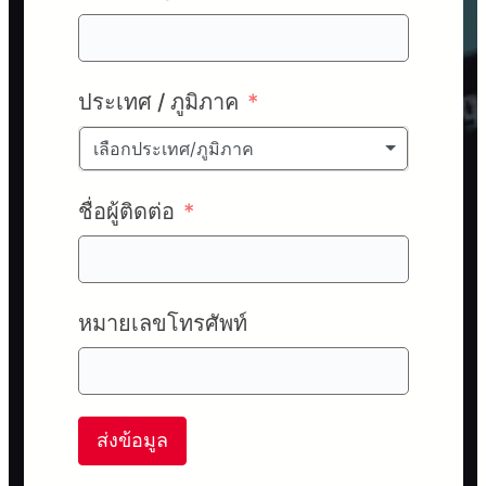
ประเทศ / ภูมิภาค
เลือกประเทศ/ภูมิภาค
ชื่อผู้ติดต่อ
หมายเลขโทรศัพท์
ส่งข้อมูล