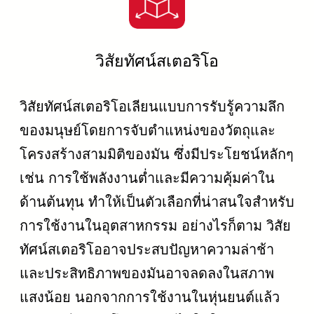
วิสัยทัศน์สเตอริโอ
วิสัยทัศน์สเตอริโอเลียนแบบการรับรู้ความลึก
ของมนุษย์โดยการจับตำแหน่งของวัตถุและ
โครงสร้างสามมิติของมัน ซึ่งมีประโยชน์หลักๆ
เช่น การใช้พลังงานต่ำและมีความคุ้มค่าใน
ด้านต้นทุน ทำให้เป็นตัวเลือกที่น่าสนใจสำหรับ
การใช้งานในอุตสาหกรรม อย่างไรก็ตาม วิสัย
ทัศน์สเตอริโออาจประสบปัญหาความล่าช้า
และประสิทธิภาพของมันอาจลดลงในสภาพ
แสงน้อย นอกจากการใช้งานในหุ่นยนต์แล้ว