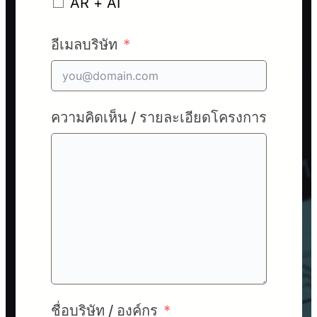
AR + AI
อีเมลบริษัท
ความคิดเห็น / รายละเอียดโครงการ
ชื่อบริษัท / องค์กร