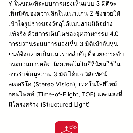
Y ในขณะที่ระบบการมองเห็นแบบ 3 มิติจะ
เพิ่มมิติของความลึกในแนวแกน Z ซึ่งช่วยให้
เข้าใจรูปร่างของวัตถุได้แบบสามมิติอย่าง
แท้จริง ด้วยการเติบโตของอุตสาหกรรม 4.0
การผสานระบบการมองเห็น 3 มิติเข้ากับหุ่น
ยนต์จึงกลายเป็นแนวทางสำคัญที่ช่วยยกระดับ
กระบวนการผลิต โดยเทคโนโลยีที่นิยมใช้ใน
การรับข้อมูลภาพ 3 มิติ ได้แก่ วิสัยทัศน์
สเตอริโอ (Stereo Vision), เทคโนโลยีไทม์
ออฟไฟลท์ (Time-of-Flight, TOF) และแสงที่
มีโครงสร้าง (Structured Light)