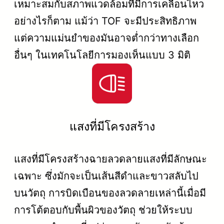
เหมาะสมกับสภาพแวดล้อมที่มีการเคลื่อนไหว
อย่างไรก็ตาม แม้ว่า TOF จะมีประสิทธิภาพ
แต่ความแม่นยำของมันอาจต่ำกว่าทางเลือก
อื่นๆ ในเทคโนโลยีการมองเห็นแบบ 3 มิติ
แสงที่มีโครงสร้าง
แสงที่มีโครงสร้างฉายลวดลายแสงที่มีลักษณะ
เฉพาะ ซึ่งมักจะเป็นเส้นสีดำและขาวสลับไป
บนวัตถุ การบิดเบือนของลวดลายเหล่านี้เมื่อมี
การโต้ตอบกับพื้นผิวของวัตถุ ช่วยให้ระบบ