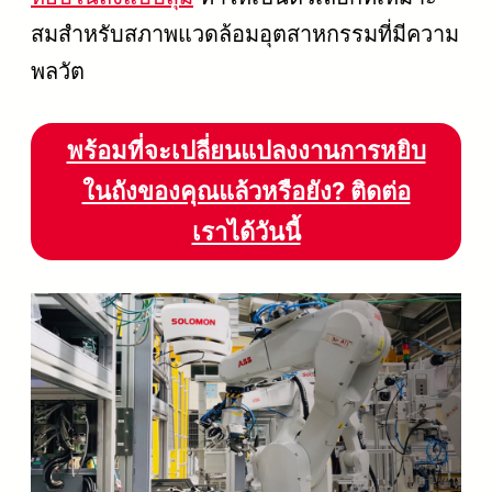
สมสำหรับสภาพแวดล้อมอุตสาหกรรมที่มีความ
พลวัต
พร้อมที่จะเปลี่ยนแปลงงานการหยิบ
ในถังของคุณแล้วหรือยัง? ติดต่อ
เราได้วันนี้