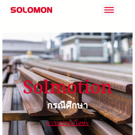
ข้าม
ไป
ยัง
เนื้อหา
Solmotion
กรณีศึกษา
การแปรรูปโลหะ