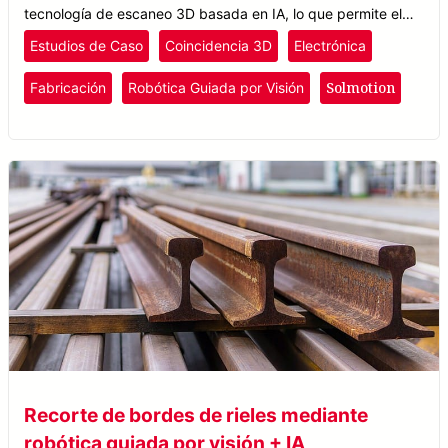
tecnología de escaneo 3D basada en IA, lo que permite el
posicionamiento de piezas en tiempo real para que los
Estudios de Caso
Coincidencia 3D
Electrónica
robots identifiquen y marquen objetos con precisión.
Solmotion
Fabricación
Robótica Guiada por Visión
Recorte de bordes de rieles mediante
robótica guiada por visión + IA