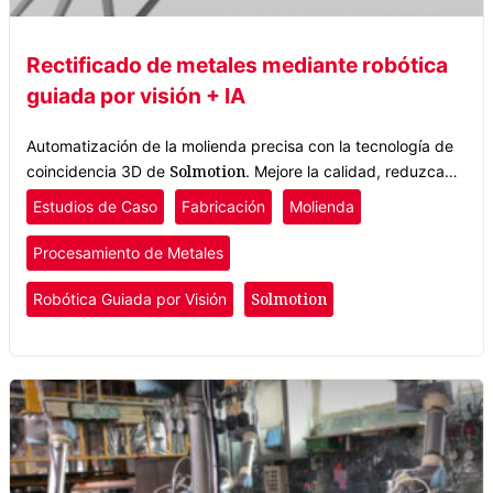
Rectificado de metales mediante robótica
guiada por visión + IA
Automatización de la molienda precisa con la tecnología de
Solmotion
coincidencia 3D de
. Mejore la calidad, reduzca
los residuos y aumente la productividad en la fabricación de
Estudios de Caso
Fabricación
Molienda
componentes metálicos.
Procesamiento de Metales
Solmotion
Robótica Guiada por Visión