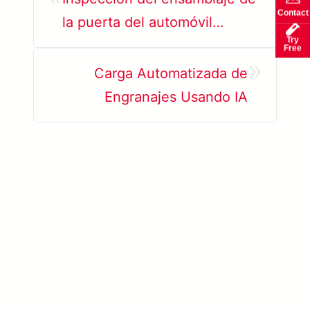
Contact
la puerta del automóvil
Try
mediante IA
Free
»
Carga Automatizada de
Engranajes Usando IA
Solmotion
Ver más sobre
→