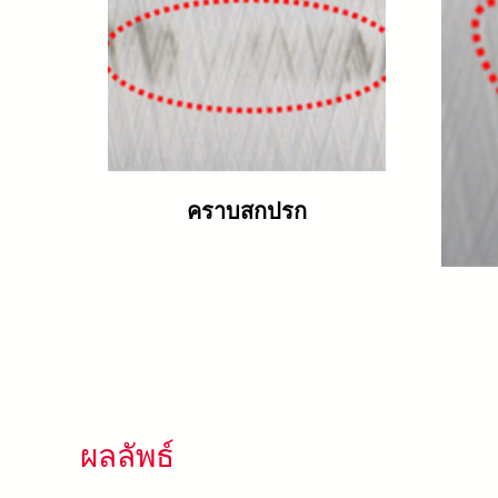
คราบสกปรก
ผลลัพธ์