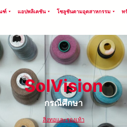
ณฑ์
แอปพลิเคชัน
โซลูชันตามอุตสาหกรรม
ทร
SolVision
กรณีศึกษา
สิ่งทอและรองเท้า