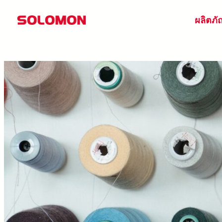
ข้าม
ผลิตภั
ไป
ยัง
เนื้อหา