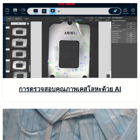
การตรวจสอบคุณภาพเคสโลหะด้วย AI