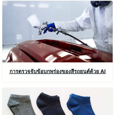
d
e
o
การตรวจจับข้อบกพร่องของสีรถยนต์ด้วย AI