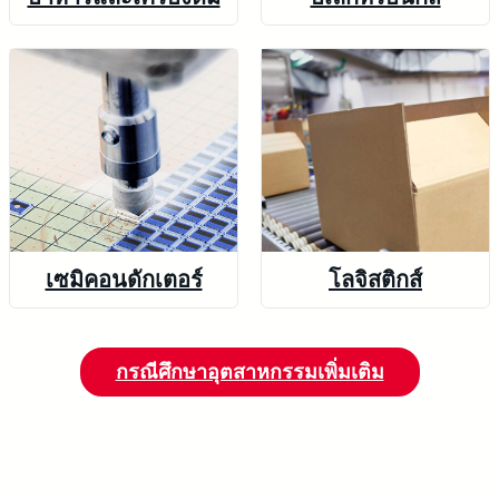
เซมิคอนดักเตอร์
โลจิสติกส์
กรณีศึกษาอุตสาหกรรมเพิ่มเติม