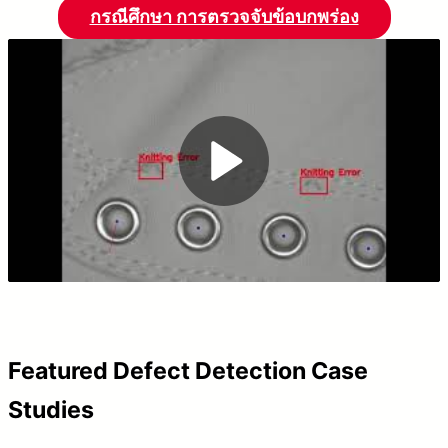
กรณีศึกษา การตรวจจับข้อบกพร่อง
P
l
a
y
V
Featured Defect Detection Case
i
Studies