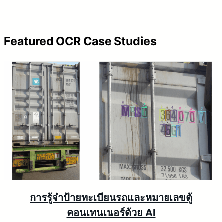
y
V
Featured OCR Case Studies
i
d
e
o
การรู้จำป้ายทะเบียนรถและหมายเลขตู้
คอนเทนเนอร์ด้วย AI