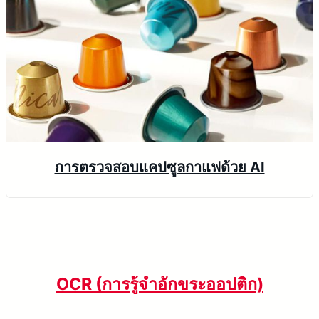
การตรวจสอบแคปซูลกาแฟด้วย AI
OCR (การรู้จำอักขระออปติก)