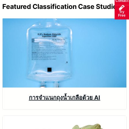
Contact
V
Featured Classification Case Studies
Try
i
Free
d
e
o
การจำแนกถุงน้ำเกลือด้วย AI