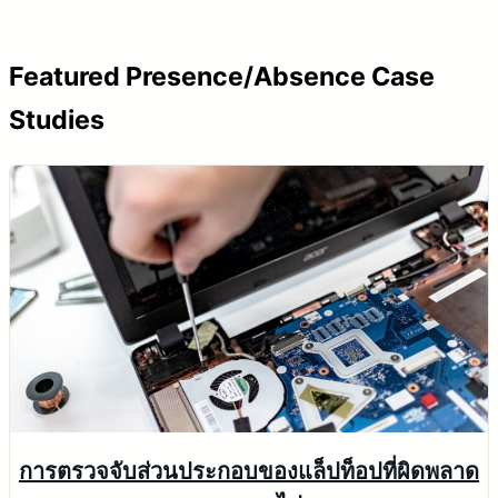
y
V
Featured Presence/Absence Case
i
Studies
d
e
o
การตรวจจับส่วนประกอบของแล็ปท็อปที่ผิดพลาด