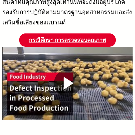
สินค้าที่มีคุณภาพสูงสุดเท่านั้นที่จะถึงมือผู้บริโภค
รองรับการปฏิบัติตามมาตรฐานอุตสาหกรรมและส่ง
เสริมชื่อเสียงของแบรนด์
กรณีศึกษา การตรวจสอบคุณภาพ
P
l
a
y