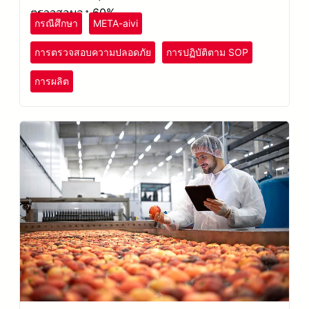
ตรวจสอบลง 60%
กรณีศึกษา
META-aivi
การตรวจสอบความปลอดภัย
การปฏิบัติตาม SOP
การผลิต