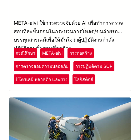
META-aivi ใช้การตรวจจับด้วย AI เพื่อทำการตรวจ
สอบทีละขั้นตอนในกระบวนการโหลด/ขนถ่ายรถ
บรรทุกสารเคมีเพื่อให้มั่นใจว่าผู้ปฏิบัติงานกำลัง
ปฏิบัติตามขั้นตอนที่ถูกต้อง
กรณีศึกษา
META-aivi
การก่อสร้าง
การตรวจสอบความปลอดภัย
การปฏิบัติตาม SOP
ปิโตรเคมี พลาสติก และยาง
โลจิสติกส์