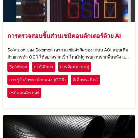
การตรวจสอบชิ้นส่วนเซมิคอนดักเตอร์ด้วย AI
SolVision ของ Solomon เอาชนะข้อจำกัดของระบบ AOI แบบเดิม
ด้วยการทำ OCR ได้อย่างรวดเร็ว โดยไม่ถูกรบกวนจากพื้นหลัง แสง
ความซับซ้อน หรือรูปลักษณ์ของหมายเลขซีเรียล
SolVision
กรณีศึกษา
การจัดหมวดหมู่
การรู้จำอักขระด้วยแสง (OCR)
อิเล็กทรอนิกส์
เซมิคอนดักเตอร์