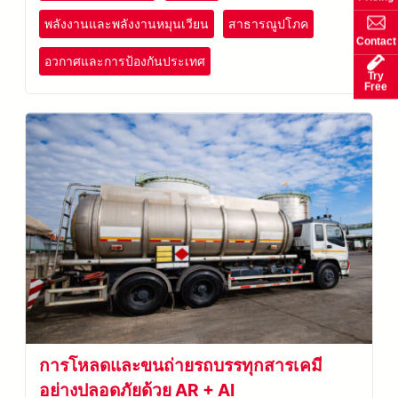
พลังงานและพลังงานหมุนเวียน
สาธารณูปโภค
Contact
อวกาศและการป้องกันประเทศ
Try
Free
การโหลดและขนถ่ายรถบรรทุกสารเคมี
อย่างปลอดภัยด้วย AR + AI