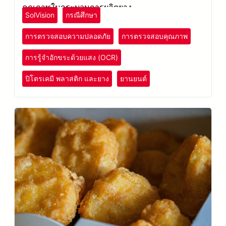
คุณภาพในกระบวนการผลิตยาง
SolVision
กรณีศึกษา
การตรวจสอบความปลอดภัย
การตรวจสอบคุณภาพ
การรู้จำอักขระด้วยแสง (OCR)
ปิโตรเคมี พลาสติก และยาง
ยานยนต์