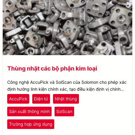
Thùng nhặt các bộ phận kim loại
Công nghệ AccuPick và SolScan của Solomon cho phép xác
định hướng linh kiện chính xác, tạo điều kiện định vị chính
xác, trong khi ROS Motion Planning của AccuPick đảm bảo
AccuPick
Điện tử
Nhặt thùng
việc lấy hàng không va chạm.
Sản xuất thông minh
SolScan
Trường hợp ứng dụng