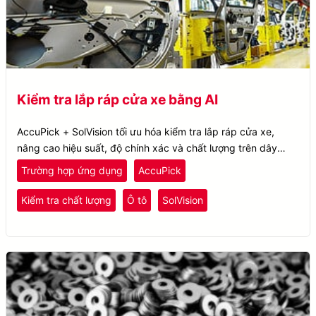
Kiểm tra lắp ráp cửa xe bằng AI
AccuPick + SolVision tối ưu hóa kiểm tra lắp ráp cửa xe,
nâng cao hiệu suất, độ chính xác và chất lượng trên dây
chuyền sản xuất ô tô.
Trường hợp ứng dụng
AccuPick
Kiểm tra chất lượng
Ô tô
SolVision