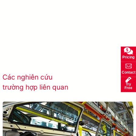
Tìm hiểu thêm AccuPick →
Pricing
Xem tất cả các
Contact
Các nghiên cứu
trường hợp thành
Try
trường hợp liên quan
Free
công