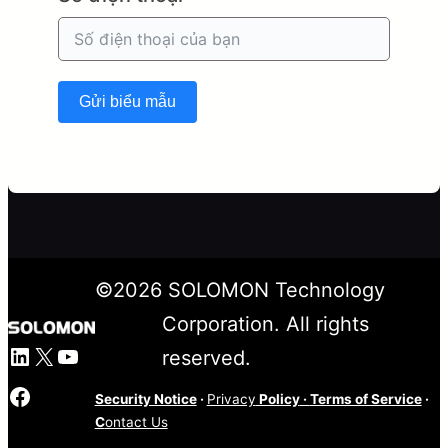
Gửi biểu mẫu
©
2026
SOLOMON Technology
Corporation. All rights
LinkedIn
X
Youtube
reserved.
Facebook
Security Notice
·
Privacy
Policy
·
Terms of Service
·
C
ontact Us