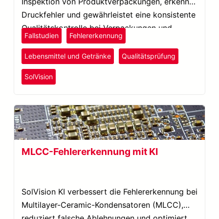
Inspektion von Produktverpackungen, erkennt
Druckfehler und gewährleistet eine konsistente
Qualitätskontrolle bei Verpackungen und
Fallstudien
Fehlererkennung
Etikettierungen.
Lebensmittel und Getränke
Qualitätsprüfung
SolVision
MLCC-Fehlererkennung mit KI
SolVision KI verbessert die Fehlererkennung bei
Multilayer-Ceramic-Kondensatoren (MLCC),
reduziert falsche Ablehnungen und optimiert