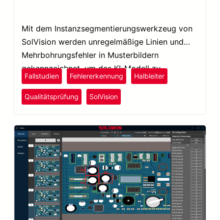
Mit dem Instanzsegmentierungswerkzeug von
SolVision werden unregelmäßige Linien und
Mehrbohrungsfehler in Musterbildern
gekennzeichnet, um das KI-Modell zu
Fallstudien
Fehlererkennung
Halbleiter
trainieren.
Qualitätsprüfung
SolVision