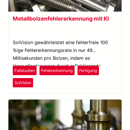
Metallbolzenfehlererkennung mit KI
SolVision gewährleistet eine fehlerfreie 100
%ige Fehlererkennungsrate in nur 49
Millisekunden pro Bolzen, indem es
Herausforderungen durch reflektierende
Fallstudien
Fehlererkennung
Fertigung
Oberflächen angeht und falsch-negative
Ergebnisse ausschließt.
SolVision