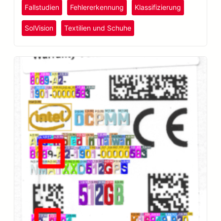
Fallstudien
Fehlererkennung
Klassifizierung
SolVision
Textilien und Schuhe