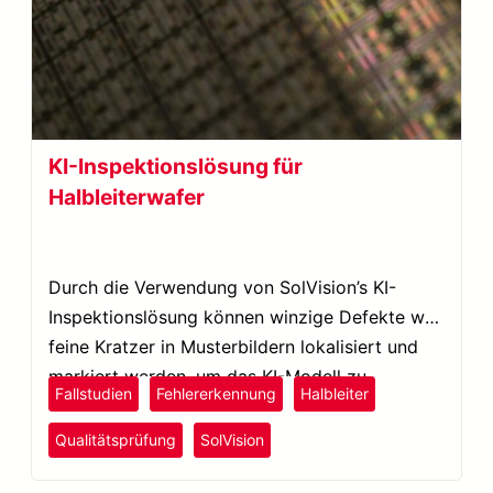
KI-Inspektionslösung für
Halbleiterwafer
Durch die Verwendung von SolVision’s KI-
Inspektionslösung können winzige Defekte wie
feine Kratzer in Musterbildern lokalisiert und
markiert werden, um das KI-Modell zu
Fallstudien
Fehlererkennung
Halbleiter
trainieren.
Qualitätsprüfung
SolVision