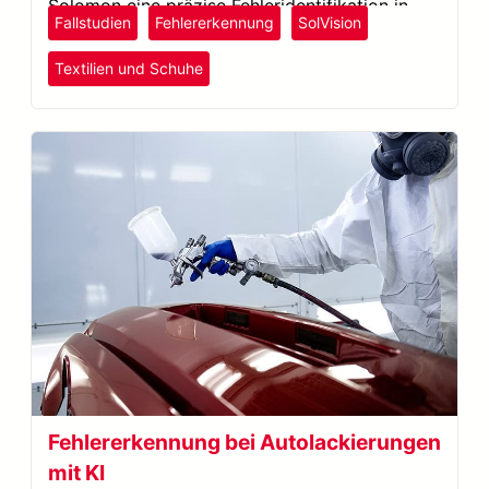
Solomon eine präzise Fehleridentifikation in
Fallstudien
Fehlererkennung
SolVision
Textilien.
Textilien und Schuhe
Fehlererkennung bei Autolackierungen
mit KI