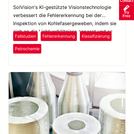
Contact
SolVision's KI-gestützte Visionstechnologie
Try
verbessert die Fehlererkennung bei der
Free
Inspektion von Kohlefasergeweben, indem sie
sich an die Lichtverhältnisse anpasst und so
Fallstudien
Fehlererkennung
Klassifizierung
die Qualitätssicherung optimiert.
Kunststoffe und Gummi
Petrochemie
SolVision