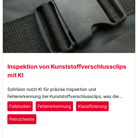
Inspektion von Kunststoffverschlussclips
mit KI
SolVision nutzt KI für präzise Inspektion und
Fehlererkennung bei Kunststoffverschlussclips, was die
Qualitätskontrolle und Produktionseffizienz verbessert.
Fallstudien
Fehlererkennung
Klassifizierung
Kunststoffe und Gummi
Petrochemie
SolVision
Textilien und Schuhe