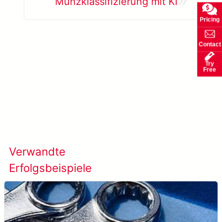
Münzklassifizierung mit KI
Pricing
Contact
Try
Free
Mehr erfahren SolVision →
Verwandte
Alle Erfolgsfälle
Erfolgsbeispiele
anzeigen