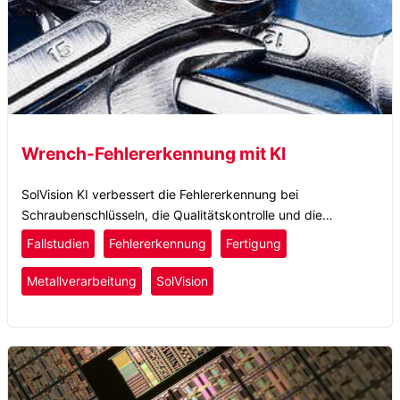
Wrench-Fehlererkennung mit KI
SolVision KI verbessert die Fehlererkennung bei
Schraubenschlüsseln, die Qualitätskontrolle und die
Produktionseffizienz und überwindet die Einschränkungen
Fallstudien
Fehlererkennung
Fertigung
traditioneller AOI-Systeme.
Metallverarbeitung
SolVision