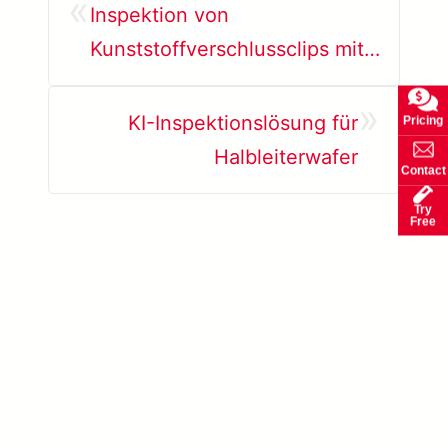
«
Inspektion von
Kunststoffverschlussclips mit
KI
»
KI-Inspektionslösung für
Pricing
Halbleiterwafer
Contact
Try
Free
Mehr erfahren SolVision →