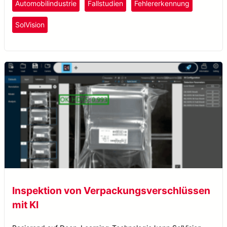
Automobilindustrie
Fallstudien
Fehlererkennung
simuliert.
SolVision
Inspektion von Verpackungsverschlüssen
mit KI