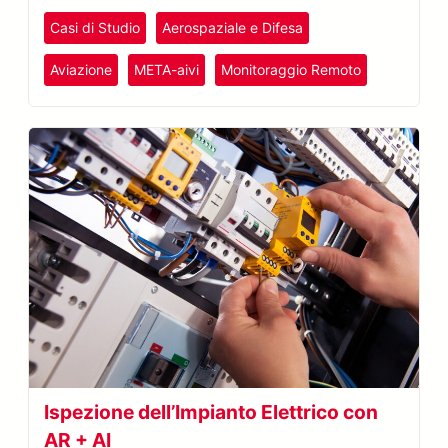
Casi di Studio
Aerospaziale e Difesa
Aviazione
META-aivi
Monitoraggio Remoto
Ispezione dell’Impianto Elettrico con
AR + AI