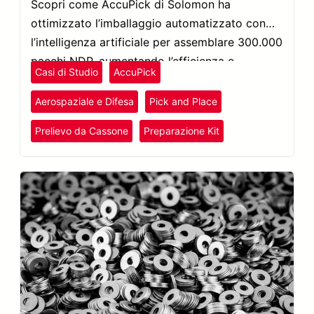
Scopri come AccuPick di Solomon ha
ottimizzato l’imballaggio automatizzato con
l’intelligenza artificiale per assemblare 300.000
pacchi NDP, aumentando l’efficienza e
Casi di Studio
AccuPick
riducendo la manodopera del 50%.
Aerospaziale e Difesa
Pick and Place
Prelievo da Cassone
Preparazione Kit