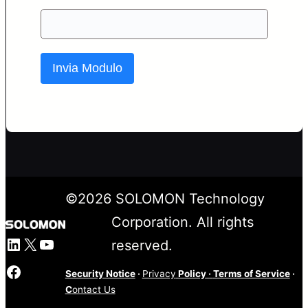
Invia Modulo
©
2026
SOLOMON Technology
Corporation. All rights
LinkedIn
X
YouTube
reserved.
Facebook
Security Notice
·
Privacy
Policy
·
Terms of Service
·
C
ontact Us