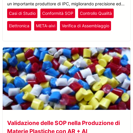
un importante produttore di IPC, migliorando precisione ed
efficienza grazie alla verifica con AR + AI.
Casi di Studio
Conformità SOP
Controllo Qualità
Elettronica
META-aivi
Verifica di Assemblaggio
Validazione delle SOP nella Produzione di
Materie Plastiche con AR + AI