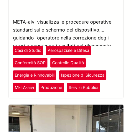
META-aivi visualizza le procedure operative
standard sullo schermo del dispositivo,
guidando l’operatore nella correzione degli
errori e generando i risultati del rilevamento
Casi di Studio
Aerospaziale e Difesa
con una marcatura temporale.
Conformità SOP
Controllo Qualità
Energia e Rinnovabili
Ispezione di Sicurezza
META-aivi
Produzione
Servizi Pubblici