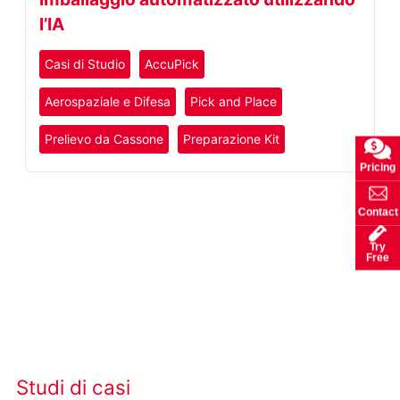
l’IA
Casi di Studio
AccuPick
Aerospaziale e Difesa
Pick and Place
Prelievo da Cassone
Preparazione Kit
Pricing
Contact
Try
Free
Scopri di più su META-aivi →
Studi di casi
Visualizza tutti i casi