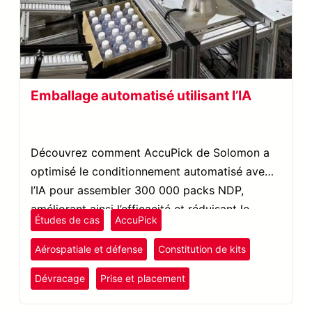
Emballage automatisé utilisant l’IA
Découvrez comment AccuPick de Solomon a
optimisé le conditionnement automatisé avec
l’IA pour assembler 300 000 packs NDP,
améliorant ainsi l’efficacité et réduisant le
Études de cas
AccuPick
travail de 50 %.
Aérospatiale et défense
Constitution de kits
Dévracage
Prise et placement