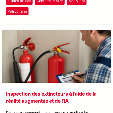
Études de cas
Conformité SOP
META-aivi
augmentant l’efficacité et réduisant les temps d’arrêt.
plastiques et caoutchouc
Pétrochimie
Inspection des extincteurs à l’aide de la
réalité augmentée et de l’IA
Découvrez comment une entreprise a amélioré les