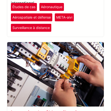
international.
Études de cas
Aéronautique
Aérospatiale et défense
META-aivi
Surveillance à distance