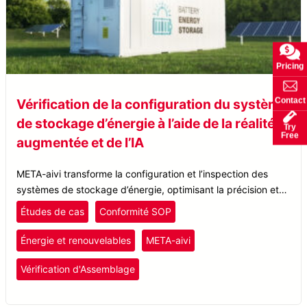
Pricing
Contact
Vérification de la configuration du système
de stockage d’énergie à l’aide de la réalité
Try
Free
augmentée et de l’IA
META-aivi transforme la configuration et l’inspection des
systèmes de stockage d’énergie, optimisant la précision et
l’efficacité avec la validation SOP en temps réel à l’aide de la
Études de cas
Conformité SOP
technologie AR + AI.
Énergie et renouvelables
META-aivi
Vérification d'Assemblage