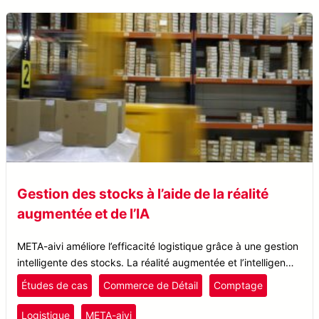
Gestion des stocks à l’aide de la réalité
augmentée et de l’IA
META-aivi améliore l’efficacité logistique grâce à une gestion
intelligente des stocks. La réalité augmentée et l’intelligence
artificielle améliorent la précision du comptage, réduisent les
Études de cas
Commerce de Détail
Comptage
erreurs humaines et rationalisent les flux de travail.
Logistique
META-aivi