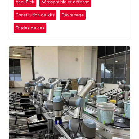
AccuPick
Aérospatiale et défense
workstation.
Constitution de kits
Dévracage
Études de cas