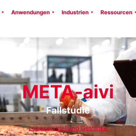
Anwendungen
Industrien
Ressourcen
META-aivi
Fallstudie
Lebensmittel und Getränke