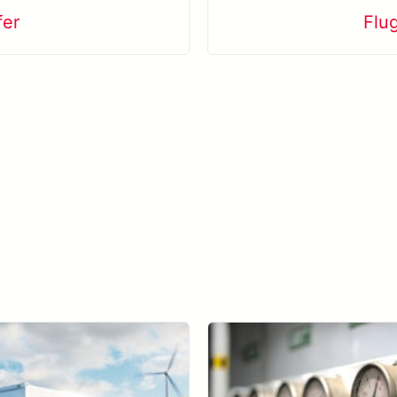
fer
Flu
Mehr erfahren META-aivi →