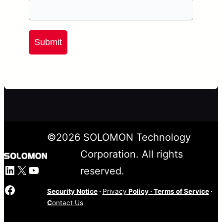
Submit
©
2026
SOLOMON Technology
Corporation. All rights
LinkedIn
X
YouTube
reserved.
Facebook
Security Notice
·
Privacy
Policy
·
Terms of Service
·
C
ontact Us