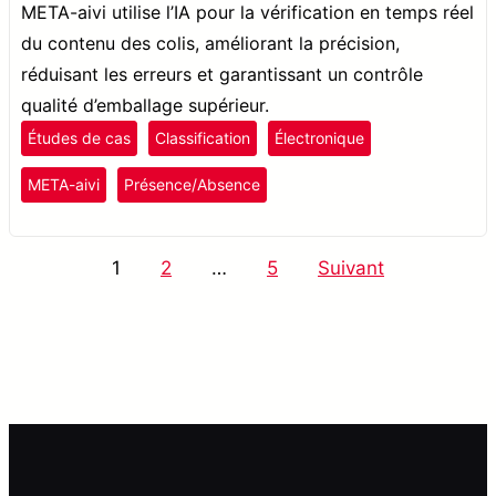
META-aivi utilise l’IA pour la vérification en temps réel
du contenu des colis, améliorant la précision,
réduisant les erreurs et garantissant un contrôle
qualité d’emballage supérieur.
Études de cas
Classification
Électronique
META-aivi
Présence/Absence
Pagination
1
2
…
5
Suivant
des
publications