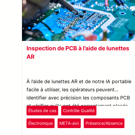
Inspection de PCB à l’aide de lunettes
AR
À l’aide de lunettes AR et de notre IA portable
facile à utiliser, les opérateurs peuvent
identifier avec précision les composants PCB
et vérifier qu’ils ont été correctement placés.
Études de cas
Contrôle Qualité
Électronique
META-aivi
Présence/Absence