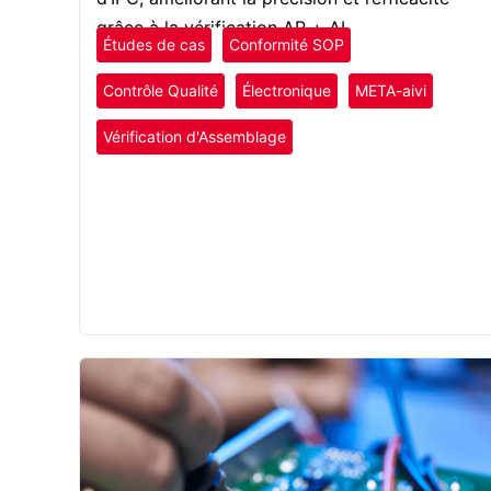
grâce à la vérification AR + AI.
Études de cas
Conformité SOP
Contrôle Qualité
Électronique
META-aivi
Vérification d'Assemblage