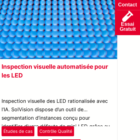
Contact
Essai
Gratuit
Inspection visuelle automatisée pour
les LED
Inspection visuelle des LED rationalisée avec
l’IA. SolVision dispose d’un outil de
segmentation d’instances conçu pour
identifier divers défauts de mini LED grâce au
Études de cas
Contrôle Qualité
traitement d’images.