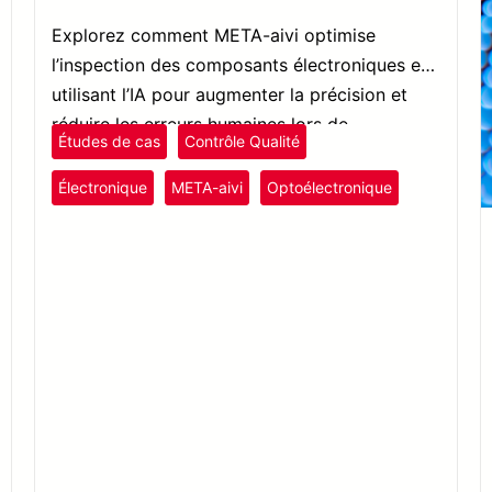
Explorez comment META-aivi optimise
l’inspection des composants électroniques en
utilisant l’IA pour augmenter la précision et
réduire les erreurs humaines lors de
Études de cas
Contrôle Qualité
l’inspection des soudures.
Électronique
META-aivi
Optoélectronique