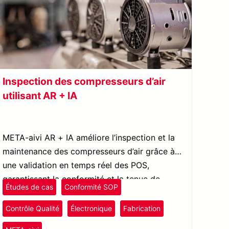
Inspection des compresseurs d’air
utilisant AR + IA
META-aivi AR + IA améliore l’inspection et la
maintenance des compresseurs d’air grâce à
une validation en temps réel des POS,
garantissant la conformité et la tenue de
Études de cas
Conformité SOP
dossiers numériques.
Contrôle Qualité
Électronique
Fabrication