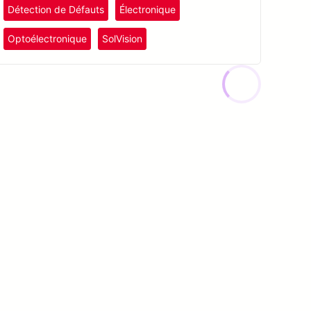
Détection de Défauts
Électronique
Optoélectronique
SolVision
Afficher tous les cas de succès