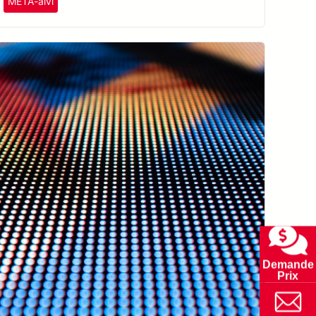
META-aivi
Demande
Prix