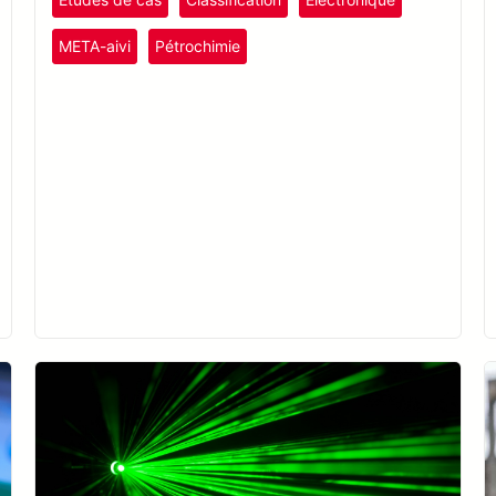
en plastique.
META-aivi
Pétrochimie
plastiques et caoutchouc
Semi-conducteurs