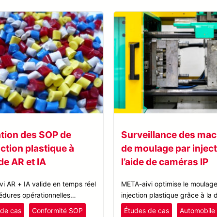
ation des SOP de
Surveillance des ma
ction plastique à
de moulage par inject
 de AR et IA
l’aide de caméras IP
i AR + IA valide en temps réel
META-aivi optimise le moulage
édures opérationnelles
injection plastique grâce à la 
 (SOP), améliorant la
et à la surveillance automatis
 de cas
Conformité SOP
Études de cas
Automobile