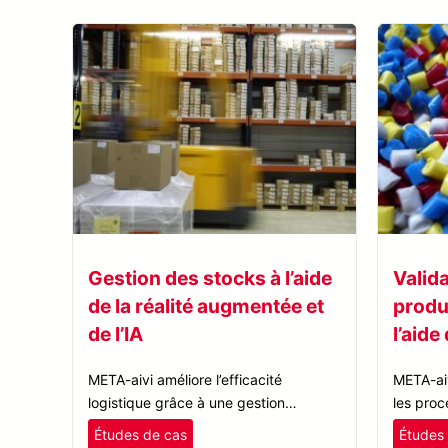
Gestion des stocks à l’aide
Valid
de la réalité augmentée et
produ
de l’IA
l’aide
META-aivi améliore l’efficacité
META-aiv
logistique grâce à une gestion
les proc
intelligente des stocks. La réalité
standard
Études de cas
Études