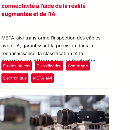
connectivité à l’aide de la réalité
augmentée et de l’IA
META-aivi transforme l’inspection des câbles
avec l’IA, garantissant la précision dans la
reconnaissance, la classification et la
détection des défauts pour une fabrication
Études de cas
Classification
Comptage
électronique efficace.
Électronique
META-aivi