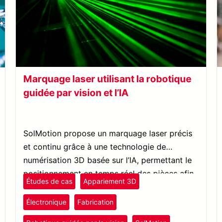
Marquage laser utilisant la robotique
guidée par vision et l’IA
SolMotion propose un marquage laser précis
et continu grâce à une technologie de
numérisation 3D basée sur l’IA, permettant le
positionnement en temps réel des pièces afin
Études de cas
Appariement 3D
que les robots identifient et marquent les
objets avec précision.
Électronique
Fabrication