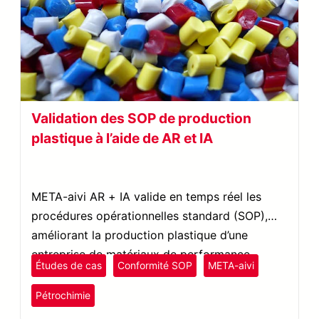
Validation des SOP de production
plastique à l’aide de AR et IA
META-aivi AR + IA valide en temps réel les
procédures opérationnelles standard (SOP),
améliorant la production plastique d’une
entreprise de matériaux de performance,
Études de cas
Conformité SOP
META-aivi
augmentant l’efficacité et réduisant les temps
plastiques et caoutchouc
d’arrêt.
Pétrochimie