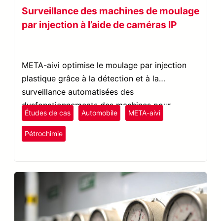
Surveillance des machines de moulage
par injection à l’aide de caméras IP
META-aivi optimise le moulage par injection
plastique grâce à la détection et à la
surveillance automatisées des
dysfonctionnements des machines pour
Études de cas
Automobile
META-aivi
améliorer l’efficacité, réduire les temps d’arrêt
plastiques et caoutchouc
et réduire les coûts.
Pétrochimie
Surveillance à distance