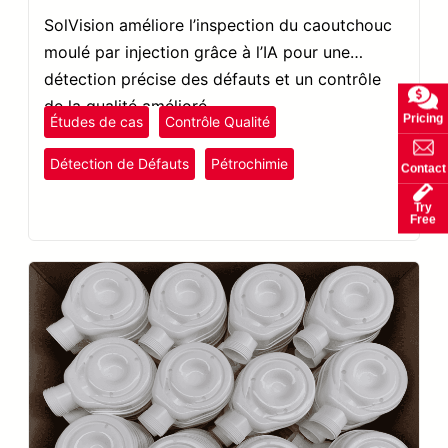
SolVision améliore l’inspection du caoutchouc
moulé par injection grâce à l’IA pour une
détection précise des défauts et un contrôle
de la qualité amélioré.
Pricing
Études de cas
Contrôle Qualité
Détection de Défauts
Pétrochimie
Contact
plastiques et caoutchouc
Try
SolVision
Free