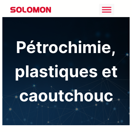
Aller
au
contenu
Pétrochimie,
plastiques et
caoutchouc