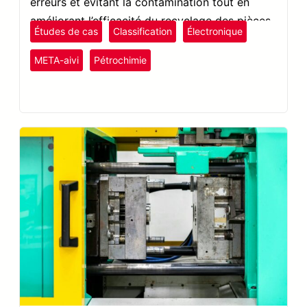
erreurs et évitant la contamination tout en
améliorant l’efficacité du recyclage des pièces
Études de cas
Classification
Électronique
en plastique.
META-aivi
Pétrochimie
plastiques et caoutchouc
Semi-conducteurs