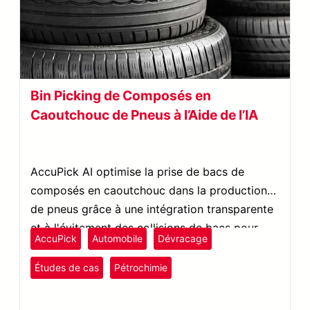
Bin Picking de Composés en
Caoutchouc de Pneus à l’Aide de l’IA
AccuPick AI optimise la prise de bacs de
composés en caoutchouc dans la production
de pneus grâce à une intégration transparente
et à l'évitement des collisions de bacs pour
AccuPick
Automobile
Dévracage
une meilleure manutention des matériaux.
Études de cas
Pétrochimie
plastiques et caoutchouc
Prise et placement