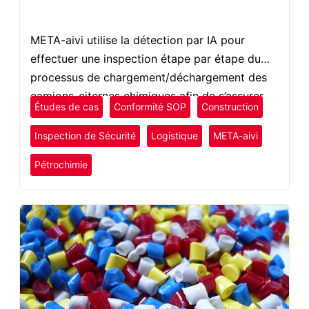
META-aivi utilise la détection par IA pour
effectuer une inspection étape par étape du
processus de chargement/déchargement des
camions-citernes chimiques afin de s’assurer
Études de cas
Conformité SOP
Construction
que l’opérateur suit la procédure correcte.
Inspection de Sécurité
Logistique
META-aivi
plastiques et caoutchouc
Pétrochimie