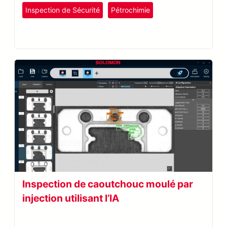
Inspection de Sécurité
Pétrochimie
plastiques et caoutchouc
Reconnaissance optique de caractères
SolVision
Inspection de caoutchouc moulé par
injection utilisant l’IA