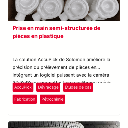
Prise en main semi-structurée de
pièces en plastique
La solution AccuPick de Solomon améliore la
précision du prélèvement de pièces en
intégrant un logiciel puissant avec la caméra
3D SolScan, permettant un recalibrage précis
AccuPick
Dévracage
Études de cas
et facilitant l'automatisation complète des
tâches.
Fabrication
Pétrochimie
plastiques et caoutchouc