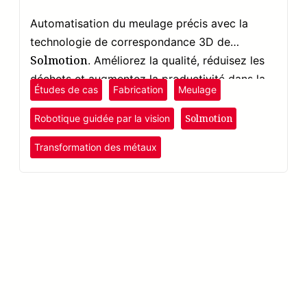
Automatisation du meulage précis avec la
technologie de correspondance 3D de
Solmotion
. Améliorez la qualité, réduisez les
déchets et augmentez la productivité dans la
Études de cas
Fabrication
Meulage
fabrication de composants métalliques.
Solmotion
Robotique guidée par la vision
Transformation des métaux
Solmotion
En savoir plus
→