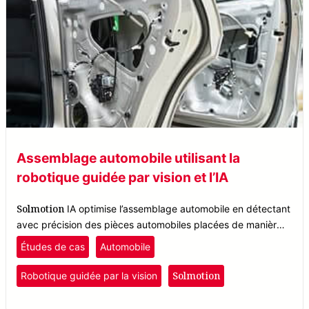
Assemblage automobile utilisant la
robotique guidée par vision et l’IA
Solmotion
IA optimise l’assemblage automobile en détectant
avec précision des pièces automobiles placées de manière
aléatoire, quelle que soit leur orientation, grâce à la robotique
Études de cas
Automobile
guidée par vision.
Solmotion
Robotique guidée par la vision