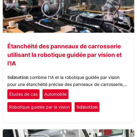
Étanchéité des panneaux de carrosserie
utilisant la robotique guidée par vision et
l’IA
Solmotion
combine l’IA et la robotique guidée par vision
pour une étanchéité précise des panneaux de carrosserie,
améliorant la qualité et l’efficacité dans la fabrication
Études de cas
Automobile
automobile.
Solmotion
Robotique guidée par la vision