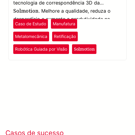
tecnologia de correspondência 3D da
Solmotion
. Melhore a qualidade, reduza o
desperdício e aumente a produtividade na
Caso de Estudo
Manufatura
fabricação de componentes metálicos.
Metalomecânica
Retificação
Solmotion
Robótica Guiada por Visão
Solmotion
Saiba mais
→
Casos de sucesso
Ver todos os casos