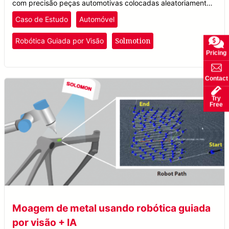
com precisão peças automotivas colocadas aleatoriamente,
independentemente da orientação, usando robótica guiada
Caso de Estudo
Automóvel
por visão.
Solmotion
Robótica Guiada por Visão
Pricing
Contact
Try
Free
Moagem de metal usando robótica guiada
por visão + IA