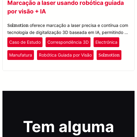
Marcação a laser usando robótica guiada
por visão + IA
Solmotion
oferece marcação a laser precisa e contínua com
tecnologia de digitalização 3D baseada em IA, permitindo o
posicionamento de peças em tempo real para que robôs
Caso de Estudo
Correspondência 3D
Electrónica
identifiquem e marquem objetos com precisão.
Solmotion
Manufatura
Robótica Guiada por Visão
Tem alguma