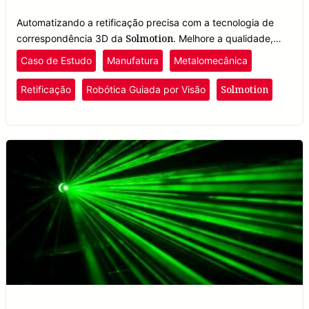
Automatizando a retificação precisa com a tecnologia de
Solmotion
correspondência 3D da
. Melhore a qualidade,
reduza o desperdício e aumente a produtividade na
Caso de Estudo
Manufatura
Metalomecânica
fabricação de componentes metálicos.
Solmotion
Retificação
Robótica Guiada por Visão