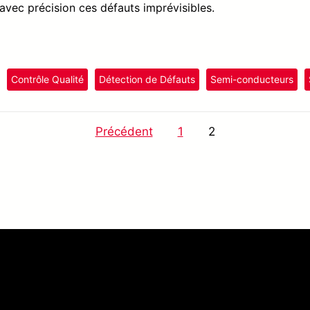
 avec précision ces défauts imprévisibles.
Contrôle Qualité
Détection de Défauts
Semi-conducteurs
Précédent
1
2