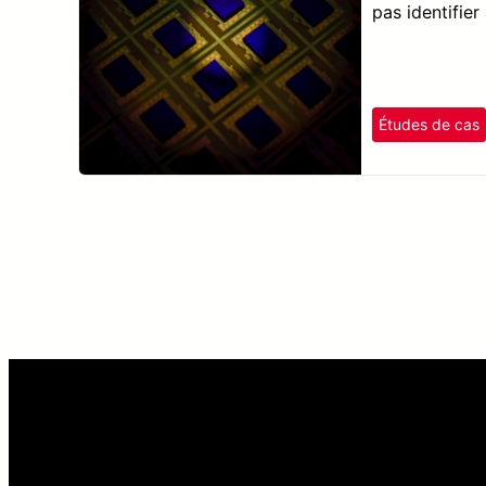
pas identifier
Études de cas
Pagination
des
publications