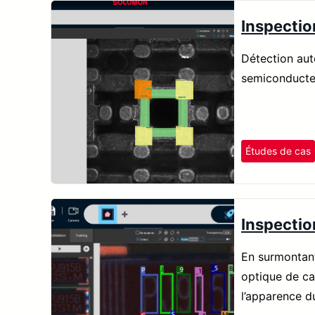
Inspectio
Détection auto
semiconducte
Études de cas
Inspectio
En surmontant
optique de car
l’apparence d