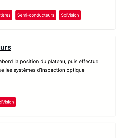
tères
Semi-conducteurs
SolVision
eurs
abord la position du plateau, puis effectue
ue les systèmes d’inspection optique
lVision