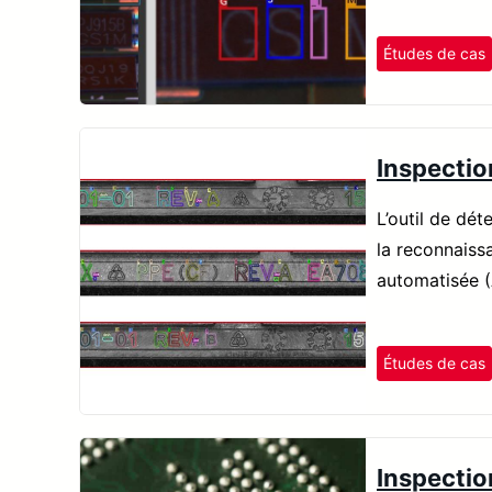
Études de cas
Inspectio
L’outil de dé
la reconnaiss
automatisée (
Études de cas
Inspection