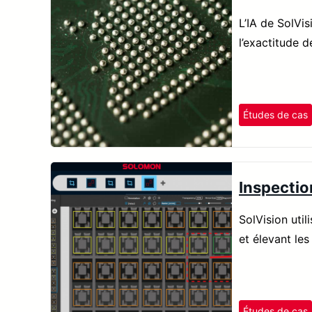
L’IA de SolVi
l’exactitude d
Études de cas
Inspection
SolVision util
et élevant le
Études de cas