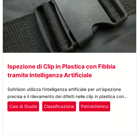
Ispezione di Clip in Plastica con Fibbia
tramite Intelligenza Artificiale
SolVision utilizza l’intelligenza artificiale per un’ispezione
precisa e il rilevamento dei difetti nelle clip in plastica con
fibbia, migliorando il controllo qualità e l’efficienza produttiva.
Casi di Studio
Classificazione
Petrolchimico
Plastica e Gomma
Rilevamento Difetti
SolVision
Tessile e Calzature