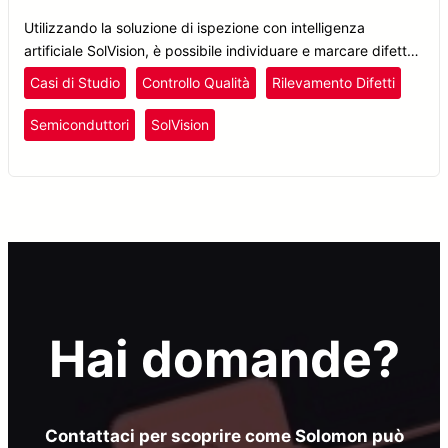
Utilizzando la soluzione di ispezione con intelligenza
artificiale SolVision, è possibile individuare e marcare difetti
minimi, come graffi sottili, su immagini campione per
Casi di Studio
Controllo Qualità
Rilevamento Difetti
addestrare il modello di intelligenza artificiale.
Semiconduttori
SolVision
Hai domande?
Contattaci per scoprire come Solomon può