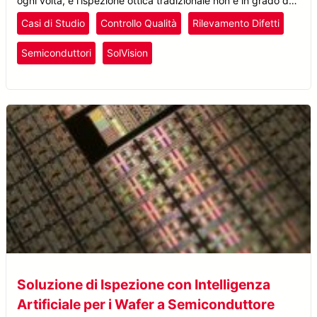
ogni volta, e l’ispezione ottica tradizionale non è in grado di
identificare con precisione questi difetti imprevedibili.
Casi di Studio
Controllo Qualità
Rilevamento Difetti
Semiconduttori
SolVision
Soluzione di Ispezione con Intelligenza
Artificiale per i Wafer a Semiconduttore