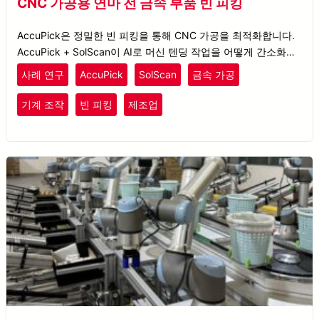
CNC 가공용 연마 전 금속 부품 빈 피킹
AccuPick은 정밀한 빈 피킹을 통해 CNC 가공을 최적화합니다.
AccuPick + SolScan이 AI로 머신 텐딩 작업을 어떻게 간소화하
는지 확인해보세요.
사례 연구
AccuPick
SolScan
금속 가공
기계 조작
빈 피킹
제조업