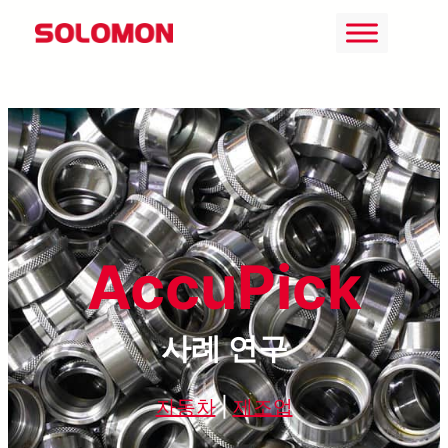
콘
텐
츠
로
바
로
가
기
AccuPick
사례 연구
자동차
|
제조업