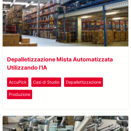
Depalletizzazione Mista Automatizzata
Utilizzando l’IA
AccuPick
Casi di Studio
Depallettizzazione
Produzione