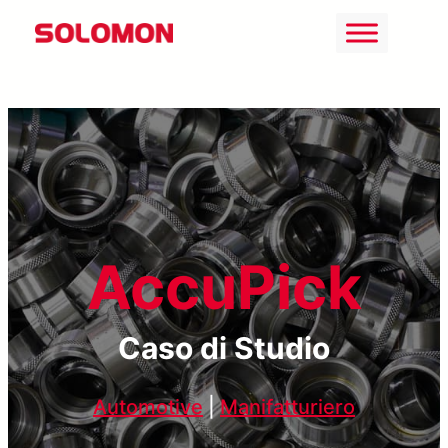
Vai
al
contenuto
AccuPick
Caso di Studio
Automotive
|
Manifatturiero