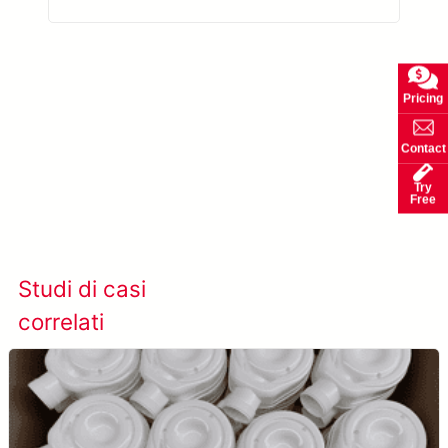
l’Intelligenza Artificiale
Pricing
Contact
Try
Free
Scopri di più su AccuPick →
Studi di casi
Visualizza tutti i casi
correlati
studio