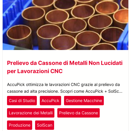
Prelievo da Cassone di Metalli Non Lucidati
per Lavorazioni CNC
AccuPick ottimizza le lavorazioni CNC grazie al prelievo da
cassone ad alta precisione. Scopri come AccuPick + SolScan
semplificano l’asservimento macchina con l’intelligenza
Casi di Studio
AccuPick
Gestione Macchine
artificiale.
Lavorazione dei Metalli
Prelievo da Cassone
Produzione
SolScan