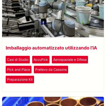
Imballaggio automatizzato utilizzando l’IA
Casi di Studio
AccuPick
Aerospaziale e Difesa
Pick and Place
Prelievo da Cassone
Preparazione Kit