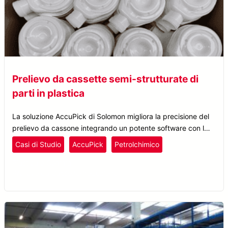
Prelievo da cassette semi-strutturate di
parti in plastica
La soluzione AccuPick di Solomon migliora la precisione del
prelievo da cassone integrando un potente software con la
telecamera 3D SolScan, consentendo una ricalibrazione
Casi di Studio
AccuPick
Petrolchimico
precisa e facilitando l’automazione completa delle
Plastica e Gomma
operazioni.
Prelievo da Cassone
Produzione