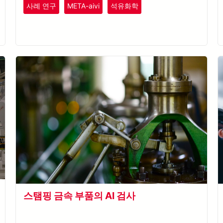
플라스틱
고무
사례 연구
META-aivi
석유화학
원격 모니터링
자동차
스탬핑 금속 부품의 AI 검사