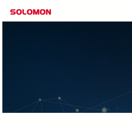
콘
텐
츠
로
바
로
가
기