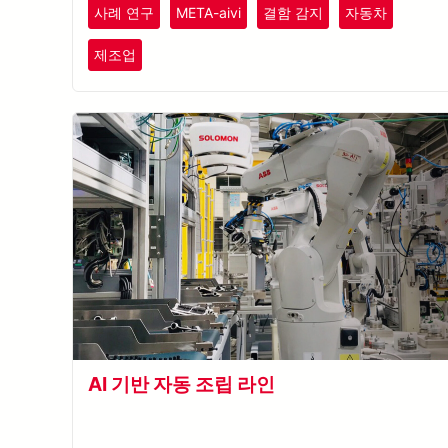
사례 연구
META-aivi
결함 감지
자동차
다.
제조업
AI 기반 자동 조립 라인