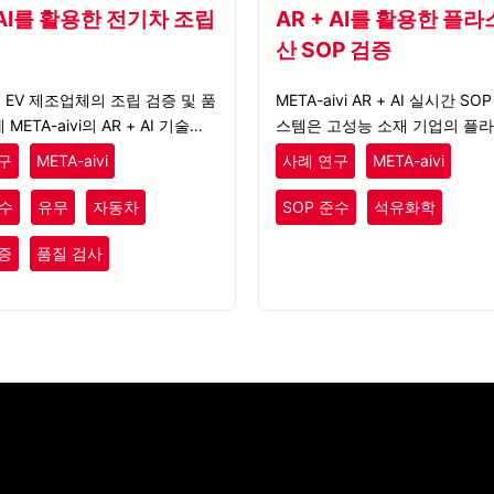
 AI를 활용한 전기차 조립
AR + AI를 활용한 플라
산 SOP 검증
EV 제조업체의 조립 검증 및 품
META-aivi AR + AI 실시간 SO
META-aivi의 AR + AI 기술이
스템은 고성능 소재 기업의 플라
기여했는지 확인해보세요.
산 공정을 개선하여, 운영 효율
구
META-aivi
사례 연구
META-aivi
고 생산 중단 시간을 줄이는 데
다.
준수
유무
자동차
SOP 준수
석유화학
플라스틱
고무
증
품질 검사