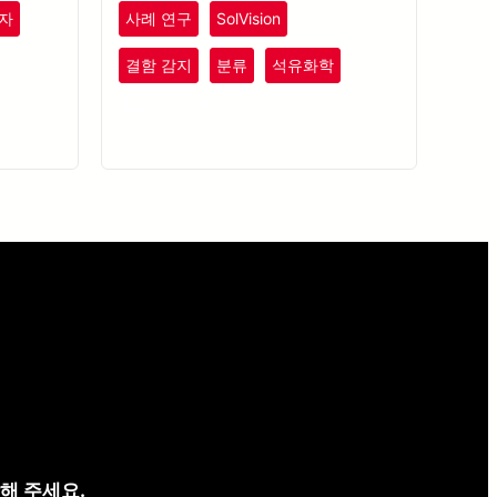
효율성,
상시키며, 다양한 조명 조건에 적응하여
자
사례 연구
SolVision
니다.
품질 관리를 개선합니다.
결함 감지
분류
석유화학
플라스틱
고무
해 주세요.