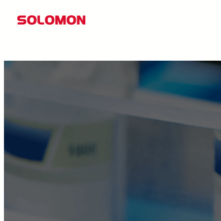
콘
텐
츠
로
바
로
가
기