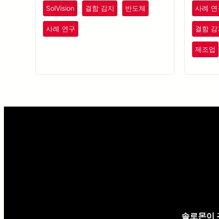
를 사용
SolVision
결함 감지
반도체
사례 연
단 자국이
한 미세한
사례 연구
결함 감
을 구축할
제조업
솔로몬이 