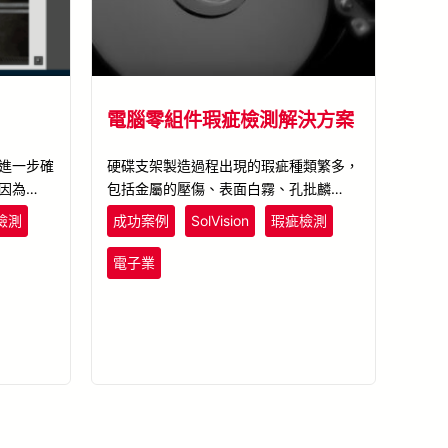
電腦零組件瑕疵檢測解決方案
進一步確
硬碟支架製造過程出現的瑕疵種類繁多，
因為密封
包括金屬的壓傷、表面白霧、孔批麟、孔
呈高反
黑等等，透過人工檢測不容易逐一檢出，
檢測
成功案例
SolVision
瑕疵檢測
出缺陷並
然而微小的缺陷在組裝過程可能造成孔隙
on工具，
無法對齊等問題發生。使用SolVision工
電子業
並與多種
具AI學習瑕疵特徵後，能夠快速檢測出硬
封完整的
碟金屬支架上的各類微小瑕疵。