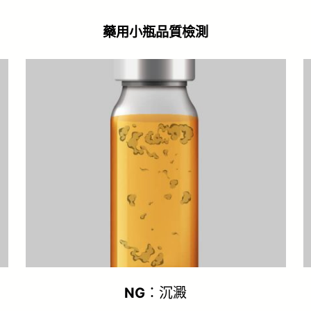
藥用小瓶品質檢測
NG
：沉澱