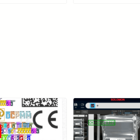
了解更多 SolVision →