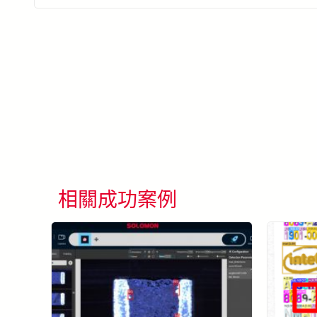
相關成功案例