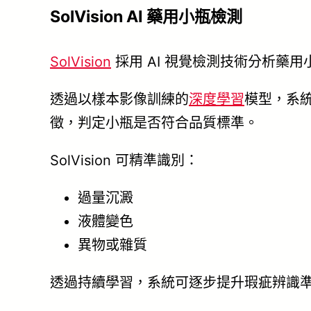
SolVision AI 藥用小瓶檢測
SolVision
採用 AI 視覺檢測技術分析藥
透過以樣本影像訓練的
深度學習
模型，系
徵，判定小瓶是否符合品質標準。
SolVision 可精準識別：
過量沉澱
液體變色
異物或雜質
透過持續學習，系統可逐步提升瑕疵辨識