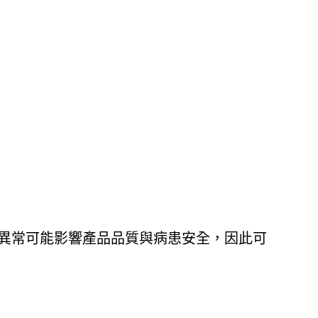
異常可能影響產品品質與病患安全，因此可