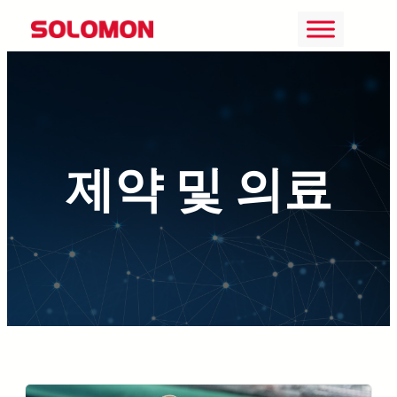
콘
텐
츠
로
바
제약 및 의료
로
가
기